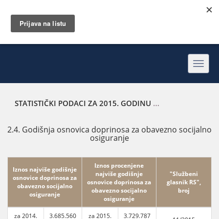
Toggl
navig
STATISTIČKI PODACI ZA 2015. GODINU
GODIŠNJA OSNOVI
2.4. Godišnja osnovica doprinosa za obavezno socijalno
osiguranje
Iznos procenjene
Iznos najviše godišnje
najviše godišnje
"Službeni
osnovice doprinosa za
osnovice doprinosa za
glasnik RS",
obavezno socijalno
obavezno socijalno
broj
osiguranje
osiguranje
za 2014.
3.685.560
za 2015.
3.729.787