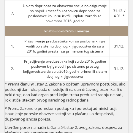
Uplata doprinosa za obavezno socijalno osiguranje
na najnižu mesečnu osnovicu doprinosa za
31.12. /
7.
poslodavce koji nisu izvršili isplatu zarada za
4.01. *
novembar 2016. godine
VI Računovodstvo i revizija
Prijavljivanje preduzetnika koji su poslovne knjige
1.
vodili po sistemu dvojnog knjigovodstva da su u
31.12.
2016. godini prestali sa primenom tog sistema
Prijavljivanje preduzetnika koji su do 2016. godine
poslovne knjige vodili po sistemu prostog
2.
31.12.
knjigovodstva da su u 2016. godini primenili sistem
dvojnog knjigovodstva
* Prema članu 91. stav 2. Zakona o opštem upravnom postupku, ako
poslednji dan roka pada u nedelju ili na dan državnog praznika, ili u
neki drugi dan kad organ pred kojim treba preduzeti radnju ne radi,
rok ističe istekom prvog narednog radnog dana.
* Prema Zakonu o poreskom postupku i poreskoj administraciji,
ispunjenje poreske obaveze sastoji se u plaćanju, o dospelosti,
dugovanog iznosa poreza.
Utvrđen porez na način iz člana 54. stav 2. ovog zakona dospeva za
plaćanje u roku propisanom zakonom.