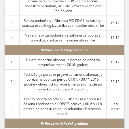
strane ostalih obveznika PDV - sa mesečnim
poreskim periodom, uključiv i obveznika iz člana
36a Zakona
Rok za podnošenje Obrasca PID PDV 1 za sticanje
3.
15.12.
statusa pretežnog izvoznika za mesečne obveznike
Najraniji rok za podnošenje zahteva za povraćaj
4.
16.12.
poreskog kredita za mesečne obveznike
III Porez na dobit pravnih lica
Uplata mesečne akontacije poreza na dobit za
1.
15.12.
novembar mesec 2016. godine
Podnošenje poreske prijave za izmenu akontacije
poreza na dobit za period 01.01. - 30.11.2016.
2.
30.12.
godine - obveznici koji vrše izmenu akontacije po
poreskoj prijavi za 2015. godinu
Uplata poreza po odbitku u skladu sa članom 40.
Zakona i podnošenje PDPO/S prijave, uključiv i 1%
pri
3.
poreza po odbitku za otkup sekundarnih sirovina i
isplati
otpada
IV Porez na dohodak građana