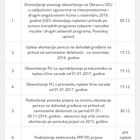
Dostavljanje pisanog obaveštenja na Obrascu OZU
o zaključenim ugovorima sa interpretatorima i
drugim angažovanim licima u novembru 2016.
1.
godine (OZU dostavljaju isplatioci prihoda po
05.12.
osnovu estradnih programa zabavne i narodne
muzike i drugih zabavnih programa, Poreskoj
upravi)
Uplata akontacije poreza na dohodak građana na
2.
prihod od samostalne delatnosti - za novembar
15.12.
2016. godine
Obaveštenje PU za opredeljivanje preduzetnika za
3.
15.12.
isplatu lične zarade od 01.01.2017. godine
Obaveštenje PU o prestanku isplate lične zarade
4.
15.12.
od 01.01.2017. godine
Podnošenje poreske prijave za izmenu akontacije
poreza na dohodak građana na prihod od
5.
samostalne delatnosti za period 01.01. -
30.12.
30.11.2016. godine - obveznici koji vrše izmenu
akontacije po poreskoj prijavi za 2015. godinu
pre
6.
Podnošenje elektronske PPP-PD prijave
isplate