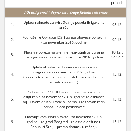
prihoda
V Ostali porezi i doprinosi i druge fiskalne obaveze
Uplata naknade za priređivanje posebnih igara na
1.
05.12.
sreću
Podnošenje Obrasca IOSI i uplata obaveze po istom
2.
05.12.
- za novembar 2016. godine
Plaćanje poreza na premije neživotnih osiguranja
10.12. /
3.
za ugovore sklopljene u novembru 2016. godine
12.12. *
Uplata akontacije doprinosa za socijalno
osiguranje za novembar 2016. godine
4.
15.12.
(preduzetnici koji se nisu opredelili za isplatu lične
zarade i paušalci)
Podnošenje PP-ODO za doprinose za socijalno
osiguranje za novembar 2016. godine za osnivače
5.
15.12.
koji u svom društvu rade ali nemaju zasnovan radni
odnos - plaća poslodavac
Plaćanje komunalnih taksa - za novembar 2016.
6.
godine - za grad Beograd - za ostale opštine u
15.12.
Republici Srbiji - prema datumu u rešenju