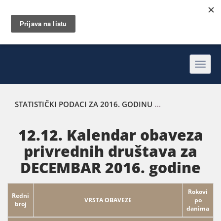
Toggl
navig
STATISTIČKI PODACI ZA 2016. GODINU
KALENDAR OBAVEZ
12.12. Kalendar obaveza
privrednih društava za
DECEMBAR 2016. godine
Rokovi
Redni
VRSTA OBAVEZE
po
broj
danima