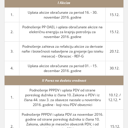
I Akcize
Uplata akcize obračunate za period 16. - 30.
1.
15.12.
novembar 2016. godine
Podnošenje PP OAEL i uplata obračunate akcize na
2.
električnu energiju za krajnju potrošnju za
15.12.
novembar 2016. godine
Podnošenje zahteva za refakciju akcize za derivate
3.
nafte i biotečnosti nabavljene za grejanje (po isteku
20.12.
meseca) - Obrazac - REF-G
Uplata akcize obračunate za period 01. - 15.
4.
30.12.
decembar 2016. godine
II Porez na dodatu vrednost
Podnošenje PPPDV i uplata PDV od strane
poreskog dužnika iz člana 10. Zakona o PDV i iz
10.12. /
1.
člana 44. stav 3. za obaveze nastale u novembru
12.12. *
2016. godine - koji nisu PDV obveznici
Podnošenje PPPDV i uplata PDV za novembar 2016.
godine od strane poreskog dužnika iz člana 10.
Zakona, ukoliko je mesečni obveznik PDV, i od
2.
15.12.