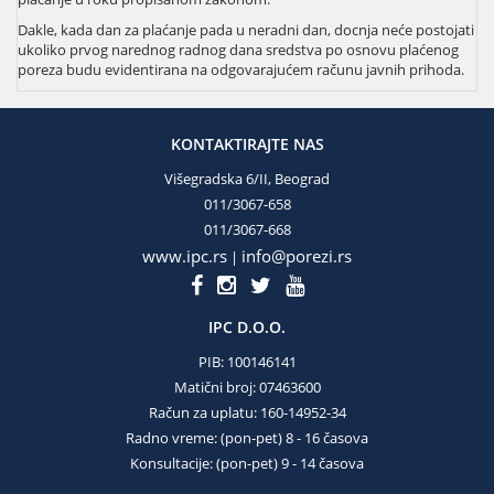
Dakle, kada dan za plaćanje pada u neradni dan, docnja neće postojati
ukoliko prvog narednog radnog dana sredstva po osnovu plaćenog
poreza budu evidentirana na odgovarajućem računu javnih prihoda.
KONTAKTIRAJTE NAS
Višegradska 6/II, Beograd
011/3067-658
011/3067-668
www.ipc.rs
info@porezi.rs
|
IPC D.O.O.
PIB: 100146141
Matični broj: 07463600
Račun za uplatu: 160-14952-34
Radno vreme: (pon-pet) 8 - 16 časova
Konsultacije: (pon-pet) 9 - 14 časova