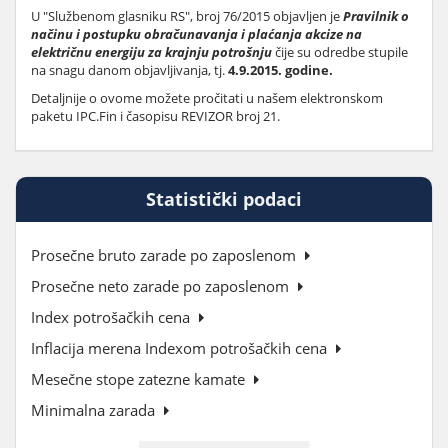
U "Službenom glasniku RS", broj 76/2015 objavljen je
Pravilnik o
načinu i postupku obračunavanja i plaćanja akcize na
električnu energiju za krajnju potrošnju
čije su odredbe stupile
na snagu danom objavljivanja, tj.
4.9.2015. godine.
Detaljnije o ovome možete pročitati u našem elektronskom
paketu IPC.Fin i časopisu REVIZOR broj 21.
Statistički podaci
Prosečne bruto zarade po zaposlenom
Prosečne neto zarade po zaposlenom
Index potrošačkih cena
Inflacija merena Indexom potrošačkih cena
Mesečne stope zatezne kamate
Minimalna zarada