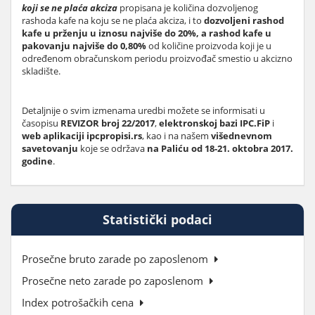
koji se ne plaća akciza
propisana je količina dozvoljenog
rashoda kafe na koju se ne plaća akciza, i to
dozvoljeni rashod
kafe u prženju u iznosu najviše do 20%, a rashod kafe u
pakovanju najviše do 0,80%
od količine proizvoda koji je u
određenom obračunskom periodu proizvođač smestio u akcizno
skladište.
Detaljnije o svim izmenama uredbi možete se informisati u
časopisu
REVIZOR broj 22/2017
,
elektronskoj bazi IPC.FiP
i
web aplikaciji ipcpropisi.rs
, kao i na našem
višednevnom
savetovanju
koje se održava
na Paliću od 18-21. oktobra 2017.
godine
.
Statistički podaci
Prosečne bruto zarade po zaposlenom
Prosečne neto zarade po zaposlenom
Index potrošačkih cena