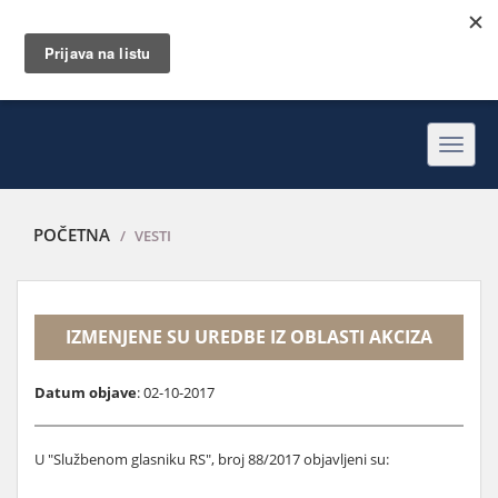
Toggl
navig
POČETNA
VESTI
IZMENJENE SU UREDBE IZ OBLASTI AKCIZA
Datum objave
: 02-10-2017
U "Službenom glasniku RS", broj 88/2017 objavljeni su: