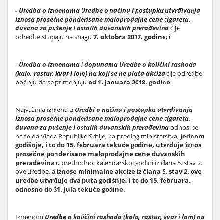
- Uredba o izmenama Uredbe o načinu i postupku utvrđivanja
iznosa prosečne ponderisane maloprodajne cene cigareta,
duvana za pušenje i ostalih duvanskih prerađevina
čije
odredbe stupaju na snagu
7. oktobra 2017. godine
; i
-
Uredba o izmenama i dopunama Uredbe o količini rashoda
(kalo, rastur, kvar i lom) na koji se ne plaća akciza
čije odredbe
počinju da se primenjuju
od 1. januara 2018. godine
.
Najvažnija izmena u
Uredbi o načinu i postupku utvrđivanja
iznosa prosečne ponderisane maloprodajne cene cigareta,
duvana za pušenje i ostalih duvanskih prerađevina
odnosi se
na to da Vlada Republike Srbije, na predlog ministarstva,
jednom
godišnje, i to
do 15. februara tekuće godine, utvrđuje iznos
prosečne ponderisane maloprodajne cene duvanskih
prerađevina
u prethodnoj kalendarskoj godini iz člana 5. stav 2.
ove uredbe, a
iznose minimalne akcize iz člana 5. stav 2. ove
uredbe utvrđuje dva puta godišnje, i to do 15. februara,
odnosno do 31. jula tekuće godine.
Izmenom
Uredbe o količini rashoda (kalo, rastur, kvar i lom) na