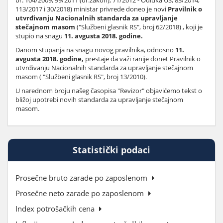
br. 104/2009, 99/2011 (dr.zakon), 71/2012 - Odluka US, 83/2014,
113/2017 i 30/2018) ministar privrede doneo je novi
Pravilnik o
utvrđivanju Nacionalnih standarda za upravljanje
stečajnom masom
("Službeni glasnik RS", broj 62/2018) , koji je
stupio na snagu
11. avgusta 2018. godine.
Danom stupanja na snagu novog pravilnika, odnosno
11.
avgusta 2018. godine,
prestaje da važi ranije donet Pravilnik o
utvrđivanju Nacionalnih standarda za upravljanje stečajnom
masom ( "Službeni glasnik RS", broj 13/2010).
U narednom broju našeg časopisa "Revizor" objavićemo tekst o
bližoj upotrebi novih standarda za upravljanje stečajnom
masom.
Statistički podaci
Prosečne bruto zarade po zaposlenom
Prosečne neto zarade po zaposlenom
Index potrošačkih cena