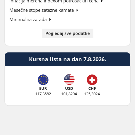
Inflacija merena Indexom potrošačkih cena
Mesečne stope zatezne kamate
Minimalna zarada
Pogledaj sve podatke
Kursna lista na dan 7.8.2026.
EUR
USD
CHF
117,3582
101,8204
125,3024