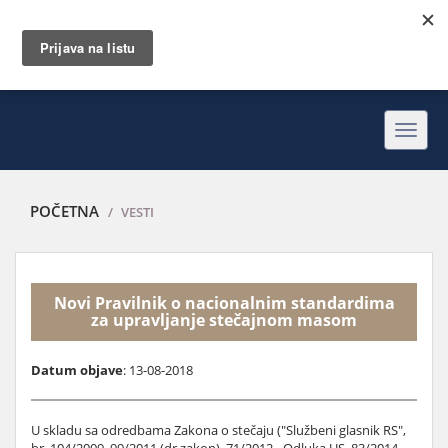
Toggl
navig
POČETNA
VESTI
Novi Pravilnik o nacionalnim standardima
za upravljanje stečajnom masom
Datum objave
: 13-08-2018
U skladu sa odredbama Zakona o stečaju ("Službeni glasnik RS",