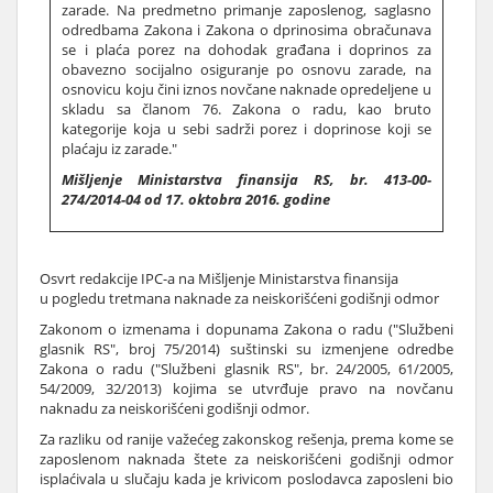
zarade. Na predmetno primanje zaposlenog, saglasno
odredbama Zakona i Zakona o dprinosima obračunava
se i plaća porez na dohodak građana i doprinos za
obavezno socijalno osiguranje po osnovu zarade, na
osnovicu koju čini iznos novčane naknade opredeljene u
skladu sa članom 76. Zakona o radu, kao bruto
kategorije koja u sebi sadrži porez i doprinose koji se
plaćaju iz zarade."
Mišljenje Ministarstva finansija RS, br. 413-00-
274/2014-04 od 17. oktobra 2016. godine
Osvrt redakcije IPC-a na Mišljenje Ministarstva finansija
u pogledu tretmana naknade za neiskorišćeni godišnji odmor
Zakonom o izmenama i dopunama Zakona o radu ("Službeni
glasnik RS", broj 75/2014) suštinski su izmenjene odredbe
Zakona o radu ("Službeni glasnik RS", br. 24/2005, 61/2005,
54/2009, 32/2013) kojima se utvrđuje pravo na novčanu
naknadu za neiskorišćeni godišnji odmor.
Za razliku od ranije važećeg zakonskog rešenja, prema kome se
zaposlenom naknada štete za neiskorišćeni godišnji odmor
isplaćivala u slučaju kada je krivicom poslodavca zaposleni bio