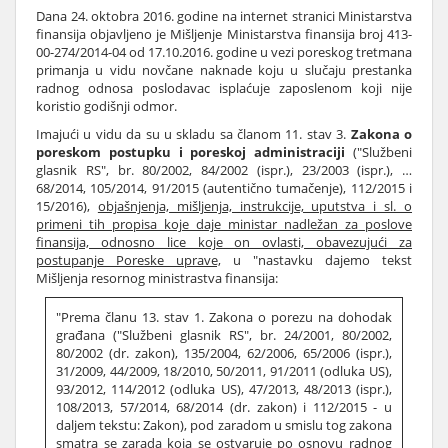
Dana 24. oktobra 2016. godine na internet stranici Ministarstva
finansija objavljeno je Mišljenje Ministarstva finansija broj 413-
00-274/2014-04 od 17.10.2016. godine u vezi poreskog tretmana
primanja u vidu novčane naknade koju u slučaju prestanka
radnog odnosa poslodavac isplaćuje zaposlenom koji nije
koristio godišnji odmor.
Imajući u vidu da su u skladu sa članom 11. stav 3.
Zakona o
poreskom postupku i poreskoj administraciji
("Službeni
glasnik RS", br. 80/2002, 84/2002 (ispr.), 23/2003 (ispr.), …
68/2014, 105/2014, 91/2015 (autentično tumačenje), 112/2015 i
15/2016),
objašnjenja, mišljenja, instrukcije, uputstva i sl. o
primeni tih propisa koje daje ministar nadležan za poslove
finansija, odnosno lice koje on ovlasti, obavezujući za
postupanje Poreske uprave,
u "nastavku dajemo tekst
Mišljenja resornog ministrastva finansija:
"Prema članu 13. stav 1. Zakona o porezu na dohodak
građana ("Službeni glasnik RS", br. 24/2001, 80/2002,
80/2002 (dr. zakon), 135/2004, 62/2006, 65/2006 (ispr.),
31/2009, 44/2009, 18/2010, 50/2011, 91/2011 (odluka US),
93/2012, 114/2012 (odluka US), 47/2013, 48/2013 (ispr.),
108/2013, 57/2014, 68/2014 (dr. zakon) i 112/2015 - u
daljem tekstu: Zakon), pod zaradom u smislu tog zakona
smatra se zarada koja se ostvaruje po osnovu radnog