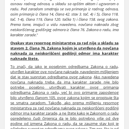
osnovu radnog odnosa, u skladu sa opštim aktom i ugovorom o
radu. Pod zaradom smatraju se sva primanja iz radnog odnosa,
osim primanja iz člana 14, člana 42. stav 3. tač. 4) i 5), člana 118.
tač. 1-4), člana 119, člana 120. tačka 1) i člana 158. ovog zakona.
Prema tome, imajući u vidu navedeno, novčana naknada zbog
neiskorišćenog godišnjeg odmora iz člana 76. Zakona o radu, ima
karakter zarade
."
Ovakav stav resornog ministarstva za rad nije u skladu sa
stavom 2. člana 76. Zakona kojim je utvrđeno da novčana
naknada za neiskorišćeni godišnji odmor ima karakter
naknade štete.
To znači, da iako je posebnim odredbama Zakona o radu,
utvrđen karakter ove novčane naknade, navedenim mišljenjem
dat je stav suprotan odredbama ovog zakona
.
Ako navedena
novčana naknada treba da ima karakter zarade nije bilo
potrebe posebno utvrđivati karakter ovog primanja
odredbama Zakona o radu, već bi ovo primanje zaposlenog
bilo utvrđeno članom 105. ovog zakona kojim se propisuje šta
se smatra zaradom. Takođe, ako prema mišljenju resornog
ministarstva za rad novčana naknada za neiskorišćeni godišnji
odmor ima karakter zarade, a ne štete kako je Zakonom o radu
opredeljeno čudi činjenica da je bilo potrebno više od dve
godine od izmena Zakona o radu, da se zauzme stav koji je
očigledno suprotan odredbama ovog zakona. Tim pre, što je od