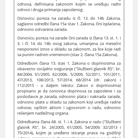
odnosa, definisana zakonom kojim se uređuju radni
odnosi i druga primanja zaposlenog.
Osnovicu poreza na zaradu iz čl. 13. do 14b Zakona,
saglasno odredbi člana 15a stav 1. Zakona, čini isplaćena,
odnosno ostvarena zarada.
Osnovicu poreza na zarade čini zarada iz člana 13. st. 1. i
3. i čl. 14. do 14b ovog zakona, umanjena za mesečni
neoporezivi iznos u skladu sa zakonom, za lice koje radi
sa punim radnim vremenom (stav 2. člana 15a Zakona).
Odredbom člana 13. stav 1. Zakona o doprinosima za
obavezno socijalno osiguranje ("Službeni glasnik RS", br.
84/2004, 61/2005, 62/2006, 5/2009, 52/2011, 101/2011,
47/2013, 108/2013, 57/2014, 68/2014 (dr. zakon) i
112/2015 - u daljem tekstu: Zakon o doprinosima)
propisano je da osnovica doprinosa za zaposlene i za
poslodavce je zarada, odnosno plata i naknada zarade,
odnosno plate u skladu sa zakonom koji uređuje radne
odnose, opštim aktom i ugovorom o radu, odnosno
rešenjem nadležnog organa.
Odredbama člana 68. st. 1. i 4. Zakona o radu ("Službeni
glasnik RS", br. 24/2005, 61/2005, 54/2009, 32/2013 i
75/2014), kojim je uređeno sticanje prava na godišnji