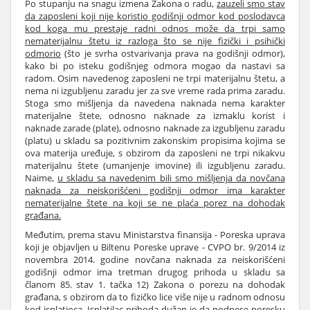
Po stupanju na snagu izmena Zakona o radu,
zauzeli smo stav
da zaposleni koji nije koristio godišnji odmor kod poslodavca
kod koga mu prestaje radni odnos može da trpi samo
nematerijalnu štetu iz razloga što se nije fizički i psihički
odmorio
(što je svrha ostvarivanja prava na godišnji odmor),
kako bi po isteku godišnjeg odmora mogao da nastavi sa
radom. Osim navedenog zaposleni ne trpi materijalnu štetu, a
nema ni izgubljenu zaradu jer za sve vreme rada prima zaradu.
Stoga smo mišljenja da navedena naknada nema karakter
materijalne štete, odnosno naknade za izmaklu korist i
naknade zarade (plate), odnosno naknade za izgubljenu zaradu
(platu) u skladu sa pozitivnim zakonskim propisima kojima se
ova materija uređuje, s obzirom da zaposleni ne trpi nikakvu
materijalnu štete (umanjenje imovine) ili izgubljenu zaradu.
Naime,
u skladu sa navedenim bili smo mišljenja da novčana
naknada za neiskorišćeni godišnji odmor ima karakter
nematerijalne štete na koji se ne plaća porez na dohodak
građana.
Međutim, prema stavu Ministarstva finansija - Poreska uprava
koji je objavljen u Biltenu Poreske uprave - CVPO br. 9/2014 iz
novembra 2014. godine novčana naknada za neiskorišćeni
godišnji odmor ima tretman drugog prihoda u skladu sa
članom 85. stav 1. tačka 12) Zakona o porezu na dohodak
građana, s obzirom da to fizičko lice više nije u radnom odnosu
kod isplatioca. Isplatilac prihoda dužan je da podnese poresku