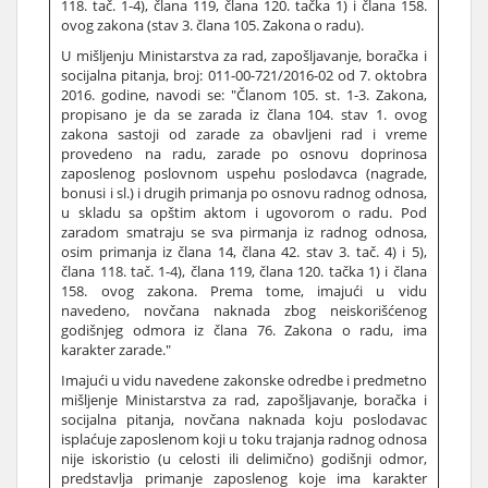
118. tač. 1-4), člana 119, člana 120. tačka 1) i člana 158.
ovog zakona (stav 3. člana 105. Zakona o radu).
U mišljenju Ministarstva za rad, zapošljavanje, boračka i
socijalna pitanja, broj: 011-00-721/2016-02 od 7. oktobra
2016. godine, navodi se: "Članom 105. st. 1-3. Zakona,
propisano je da se zarada iz člana 104. stav 1. ovog
zakona sastoji od zarade za obavljeni rad i vreme
provedeno na radu, zarade po osnovu doprinosa
zaposlenog poslovnom uspehu poslodavca (nagrade,
bonusi i sl.) i drugih primanja po osnovu radnog odnosa,
u skladu sa opštim aktom i ugovorom o radu. Pod
zaradom smatraju se sva pirmanja iz radnog odnosa,
osim primanja iz člana 14, člana 42. stav 3. tač. 4) i 5),
člana 118. tač. 1-4), člana 119, člana 120. tačka 1) i člana
158. ovog zakona. Prema tome, imajući u vidu
navedeno, novčana naknada zbog neiskorišćenog
godišnjeg odmora iz člana 76. Zakona o radu, ima
karakter zarade."
Imajući u vidu navedene zakonske odredbe i predmetno
mišljenje Ministarstva za rad, zapošljavanje, boračka i
socijalna pitanja, novčana naknada koju poslodavac
isplaćuje zaposlenom koji u toku trajanja radnog odnosa
nije iskoristio (u celosti ili delimično) godišnji odmor,
predstavlja primanje zaposlenog koje ima karakter