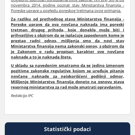
novembra 2014. godine poznat stav Ministarstva finansija -
Poreske uprave u pogledu poreskog tretmana ovog primanja.
Za razliku od prethodnog stava Ministarstva finansija -
Poreske uprave da ova novčana naknada ima poreski
tretman drugog prihoda, koje donekle može biti i
prihvatljivo s obzirom da se isplaćuje zaposlenom kome je
prestao radni odnos, mišljenja smo da novi stav
Ministarstva finansija nema zakonski osnov, s obzirom da
je Zakonom o radu propisan karakter ove novčane
naknade a to je naknada štete.
U skladu sa navedenim smatramo da se jedino izmenom
pozitivne zakonske regulative kojom se uređuje pitanje
novčane naknade za neiskorišćeni godišnji odmor,
Mišljenje Ministarstva finansija doneto na osnovu stava
resornog ministarstva za rad može smatrati opravdanim.
Redakcija IPC
Statistički podaci