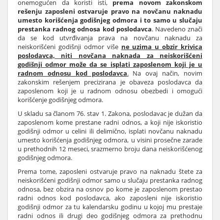
onemogućen da koristi isti,
prema novom zakonskom
rešenju zaposleni ostvaruje pravo na novčanu naknadu
umesto korišćenja godišnjeg odmora i to samo u slučaju
prestanka radnog odnosa kod poslodavca
. Navedeno znači
da se kod utvrđivanja prava na novčanu naknadu za
neiskorišćeni godišnji odmor više
ne uzima u obzir krivica
poslodavca, niti novčana naknada za neiskorišćeni
godišnji odmor može da se isplati zaposlenom koji je u
radnom odnosu kod poslodavca
.
Na ovaj način, novim
zakonskim rešenjem precizirana je obaveza poslodavca da
zaposlenom koji je u radnom odnosu obezbedi i omogući
korišćenje godišnjeg odmora.
U skladu sa članom 76. stav 1. Zakona, poslodavac je dužan da
zaposlenom kome prestane radni odnos, a koji nije iskoristio
godišnji odmor u celini ili delimično, isplati novčanu naknadu
umesto korišćenja godišnjeg odmora, u visini prosečne zarade
u prethodnih 12 meseci, srazmerno broju dana neiskorišćenog
godišnjeg odmora.
Prema tome, zaposleni ostvaruje pravo na naknadu štete za
neiskorišćeni godišnji odmor samo u slučaju prestanka radnog
odnosa, bez obzira na osnov po kome je zaposlenom prestao
radni odnos kod poslodavca, ako zaposleni nije iskoristio
godišnji odmor za tu kalendarsku godinu u kojoj mu prestaje
radni odnos ili drugi deo godišnjeg odmora za prethodnu