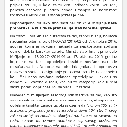
prijavu PPP-PD, u kojoj za tu vrstu prihoda koristi ŠVP 611,
poreska osnovica je bruto prihod umanjen za normirane
troškove u visini 20%, a stopa poreza je 20%.
Napominjemo, da iako smo zastupali drukčije mišljenje
naša
preporuka je bila da se primenjuje stav Poreske uprave.
Na osnovu Mišljenja Ministarstva za rad, zapošljavanje, boračka
i socijalna pitanja, br. 011-00-721/2016-02 od 7. oktobra 2016.
godine, kojim je novčana naknada za neiskorišćeni godišnji
odmor dobila karakter zarade, Ministarstvo finansija je dalo
Mišljenje br. 413-00-274/2014-04 od 17. oktobra 2016. godine
kojim se na tako opredeljen karakter novčane naknade
obračunava i plaća porez na dohodak građana i doprinos za
obavezno socijalno osiguranje po osnovu zarade, na osnovicu
koju čini iznos novčane naknade opredeljene u skladu sa
članom 76. Zakona o radu, kao bruto kategorije koja u sebi
sadrži porez i doprinose koji se plaćaju iz zarade.
Navedenim mišljenjem resornog ministarstva za rad, kao što
smo naveli, novčana naknada za neiskorišćeni godišnji odmor
dobila je karakter zarade uz obrazloženje da "
članom 105. st. 1-
3. Zakona, propisano je da se zarada iz člana 104. stav 1. ovog
zakona sastoji od zarade za obavljeni rad i vreme provedeno na
radu, zarade po osnovu doprinosa zaposlenog poslovnom
uspehu poslodavca (nagrade, bonusi i sl.) i drugih primanja po