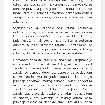
odmor, propisano je da zaposleni ima pravo na godišnji
odmor u skladu sa ovim zakonom i da ne može da se
odrekne prava na godišnji odmor, niti mu se to pravo
može uskratiti ili zameniti novčanom naknadom, osim u
slučaju prestanka radnog odnosa u skladu sa ovim
zakonom.
Saglasno članu 76. Zakona o radu, u slučaju prestanka
radnog odnosa, poslodavac je dužan da zaposlenom
koji nije iskoristio godišnji odmor u celini ili delimično,
isplati novčanu naknadu umesto korišćenja godišnjeg
odmora, u visini prosečne zarade u prethodnih 12
meseci, srazmerno broju dana neiskorišćenog godišnjeg
odmora, i ta naknada ima karakter naknade štete.
Odredbom člana 105. stav 1. Zakona o radu propisano je
da se zarada iz člana 104. stav 1. tog zakona sastoji od
zarade za obavljeni rad i vreme provedeno na radu,
zarade po osnovu doprinosa zaposlenog poslovnom
uspehu poslodavca (nagrade, bonusi i sl.) i drugih
primanja po osnovu radnog odnosa, u skladu sa opštim
aktom i ugovorom o radu. Pod zaradom smatra se
zarada koja sadrži porez i doprinose koji se plaćaju iz
zarade (stav 2. tog člana Zakona o radu). Pod zaradom
se smatraju sva primanja iz radnog odosa, osim
primanja iz člana 14, člana 42. stav 3. tač. 4) i 5), člana