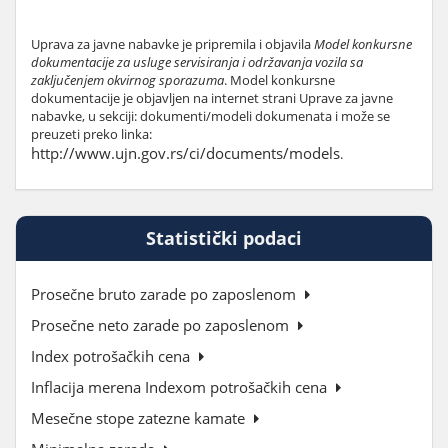
Uprava za javne nabavke je pripremila i objavila
Model konkursne
dokumentacije za usluge servisiranja i održavanja vozila sa
zaključenjem okvirnog sporazuma
. Model konkursne
dokumentacije je objavljen na internet strani Uprave za javne
nabavke, u sekciji: dokumenti/modeli dokumenata i može se
preuzeti preko linka:
http://www.ujn.gov.rs/ci/documents/models
.
Statistički podaci
Prosečne bruto zarade po zaposlenom
Prosečne neto zarade po zaposlenom
Index potrošačkih cena
Inflacija merena Indexom potrošačkih cena
Mesečne stope zatezne kamate