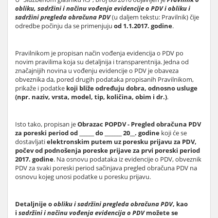
obliku, sadržini i načinu vođenja evidencije o PDV i obliku i
sadržini pregleda obračuna PDV
(u daljem tekstu: Pravilnik) čije
odredbe počinju da se primenjuju
od 1.1.2017. godine
.
Pravilnikom je propisan način vođenja evidencija o PDV po
novim pravilima koja su detaljnija i transparentnija. Jedna od
značajnijih novina u vođenju evidencije o PDV je obaveza
obveznika da, pored drugih podataka propisanih Pravilnikom,
prikaže i podatke
koji bliže određuju dobra, odnosno usluge
(npr. naziv, vrsta, model, tip, količina, obim i dr.)
.
Isto tako, propisan je
Obrazac POPDV - Pregled obračuna PDV
za poreski period od ______ do _______ 20__. godine
koji će se
dostavljati
elektronskim putem uz poresku prijavu za PDV,
počev od podnošenja poreske prijave za prvi poreski period
2017. godine
.
Na osnovu podataka iz evidencije o PDV, obveznik
PDV za svaki poreski period sačinjava pregled obračuna PDV na
osnovu kojeg unosi podatke u poresku prijavu.
Detaljnije o
obliku i sadržini pregleda obračuna PDV
, kao
i
sadržini i načinu vođenja evidencija o PDV
možete se