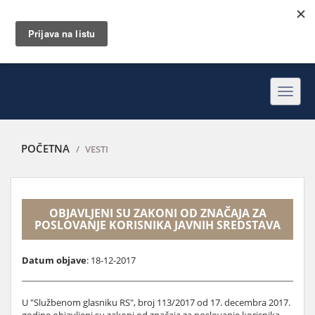
Toggl
navig
POČETNA
VESTI
OBJAVLJENI SU ZAKONI OD ZNAČAJA ZA
POSLOVANJE KORISNIKA JAVNIH SREDSTAVA
Datum objave
: 18-12-2017
U "Službenom glasniku RS", broj 113/2017 od 17. decembra 2017.