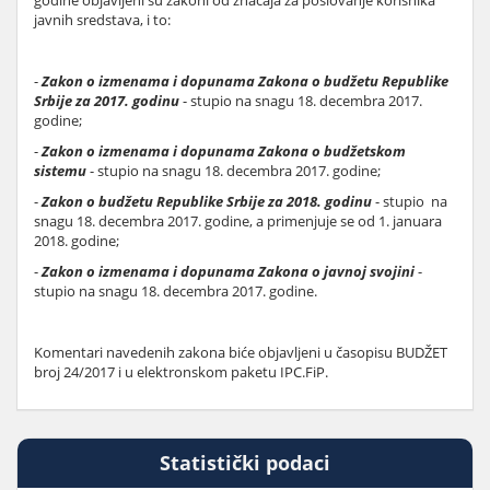
godine objavljeni su zakoni od značaja za poslovanje korisnika
javnih sredstava, i to:
-
Zakon o izmenama i dopunama Zakona o budžetu Republike
Srbije za 2017. godinu
- stupio na snagu 18. decembra 2017.
godine;
-
Zakon o izmenama i dopunama Zakona o budžetskom
sistemu
- stupio na snagu 18. decembra 2017. godine;
-
Zakon o budžetu Republike Srbije za 2018. godinu
- stupio na
snagu 18. decembra 2017. godine, a primenjuje se od 1. januara
2018. godine;
-
Zakon o izmenama i dopunama Zakona o javnoj svojini
-
stupio na snagu 18. decembra 2017. godine.
Komentari navedenih zakona biće objavljeni u časopisu BUDŽET
broj 24/2017 i u elektronskom paketu IPC.FiP.
Statistički podaci