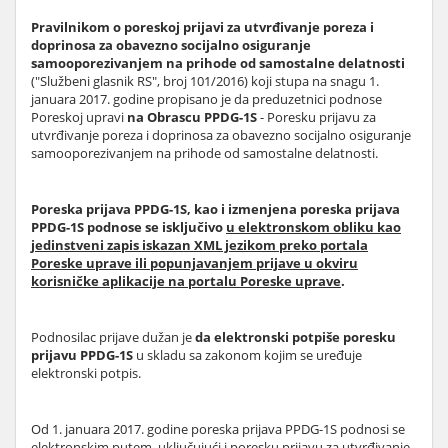
Pravilnikom o poreskoj prijavi za utvrđivanje poreza i
doprinosa za obavezno socijalno osiguranje
samooporezivanjem na prihode od samostalne delatnosti
("Službeni glasnik RS", broj 101/2016) koji stupa na snagu 1.
januara 2017. godine propisano je da preduzetnici podnose
Poreskoj upravi
na Obrascu PPDG-1S
- Poresku prijavu za
utvrđivanje poreza i doprinosa za obavezno socijalno osiguranje
samooporezivanjem na prihode od samostalne delatnosti.
Poreska prijava PPDG-1S, kao i izmenjena poreska prijava
PPDG-1S podnose se isključivo
u elektronskom obliku kao
jedinstveni zapis iskazan XML jezikom preko portala
Poreske uprave ili popunjavanjem prijave u okviru
korisničke aplikacije na portalu Poreske uprave
.
Podnosilac prijave dužan je
da elektronski potpiše poresku
prijavu PPDG-1S
u skladu sa zakonom kojim se uređuje
elektronski potpis.
Od 1. januara 2017. godine poreska prijava PPDG-1S podnosi se
elektronskim putem, uključujući i poresku prijavu za utvrđivanje