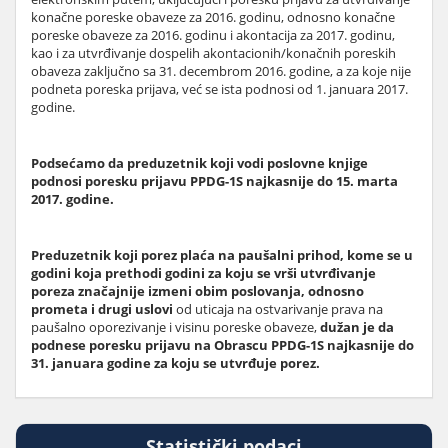
konačne poreske obaveze za 2016. godinu, odnosno konačne
poreske obaveze za 2016. godinu i akontacija za 2017. godinu,
kao i za utvrđivanje dospelih akontacionih/konačnih poreskih
obaveza zaključno sa 31. decembrom 2016. godine, a za koje nije
podneta poreska prijava, već se ista podnosi od 1. januara 2017.
godine.
Podsećamo da preduzetnik koji vodi poslovne knjige
podnosi poresku prijavu PPDG-1S najkasnije do 15. marta
2017. godine.
Preduzetnik koji porez plaća na paušalni prihod, kome se u
godini koja prethodi godini za koju se vrši utvrđivanje
poreza značajnije izmeni obim poslovanja, odnosno
prometa i drugi uslovi
od uticaja na ostvarivanje prava na
paušalno oporezivanje i visinu poreske obaveze,
dužan je da
podnese poresku prijavu na Obrascu PPDG-1S najkasnije do
31. januara godine za koju se utvrđuje porez.
Statistički podaci