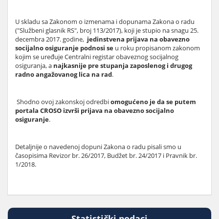
U skladu sa Zakonom o izmenama i dopunama Zakona o radu
("Službeni glasnik RS", broj 113/2017), koji je stupio na snagu 25.
decembra 2017. godine,
jedinstvena prijava na obavezno
socijalno osiguranje podnosi se
u roku propisanom zakonom
kojim se uređuje Centralni registar obaveznog socijalnog
osiguranja, a
najkasnije pre stupanja zaposlenog i drugog
radno angažovanog lica na rad
.
Shodno ovoj zakonskoj odredbi
omogućeno je da se putem
portala CROSO izvrši prijava na obavezno socijalno
osiguranje
.
Detaljnije o navedenoj dopuni Zakona o radu pisali smo u
časopisima Revizor br. 26/2017, Budžet br. 24/2017 i Pravnik br.
1/2018.
Statistički podaci