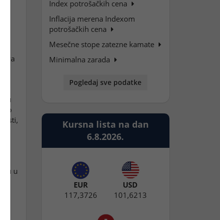
Index potrošačkih cena
01,
an
Inflacija merena Indexom
potrošačkih cena
Mesečne stope zatezne kamate
uštva
Minimalna zarada
Pogledaj sve podatke
a, u
osno
nosti,
Kursna lista na dan
6.8.2026.
nuju u
EUR
USD
117,3726
101,6213