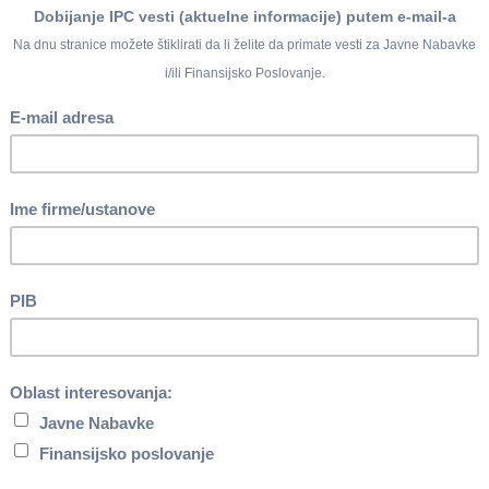
m praznicima u Republici Srbiji ("Službeni glasnik RS", br. 43/20
k, 15. i utorak, 16. februar 2016. godine praznuje se Sretenje - D
ju u Republici Srbiji ne rade državni i drugi organi, privredna dr
ti ili usluga (član 3. stav 1. Zakona).
 oblici organizovanja za obavljanje delatnosti ili usluga dužni su d
snovu Zakona, obezbede neprekidno obavljanje delatnosti, odn
se praznuju u Republici Srbiji ako bi zbog prekida obavljanja delat
ne i državu (član 3. stav 2. Zakona).
 obavljanje delatnosti ili usluga čija priroda delatnosti, odnosno
, mogu da rade i u dane državnih i verskih praznika koji se praz
 dane državnog praznika detaljnije u časopisima Budžet br. 4/16,