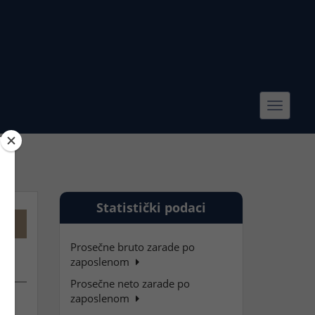
Toggle
navigat
Statistički podaci
Prosečne bruto zarade po
zaposlenom
Prosečne neto zarade po
zaposlenom