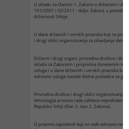
U skladu sa članom 1. Zakona o državnim i drugi
101/2007 i 92/2011 - dalje: Zakon), u
ponedelja
državnosti Srbije.
U dane državnih i verskih praznika koji se praznu
i drugi oblici organizovanja za obavljanje delatnos
Državni i drugi organi, privredna društva i drugi
skladu sa Zakonom i propisima donesenim na o
usluga i u dane državnih i verskih praznika koji 
odnosno usluga nastale štetne posledice za građa
Privredna društva i drugi oblici organizovanja za
tehnologija procesa rada zahteva neprekidan rad
Republici Srbiji (član 3. stav 2. Zakona).
O pravima zaposlenih koji ne rade odnosno rade u