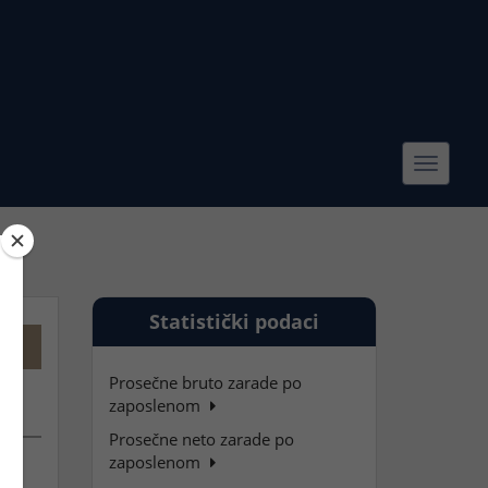
Toggle
navigat
Statistički podaci
Prosečne bruto zarade po
zaposlenom
Prosečne neto zarade po
zaposlenom