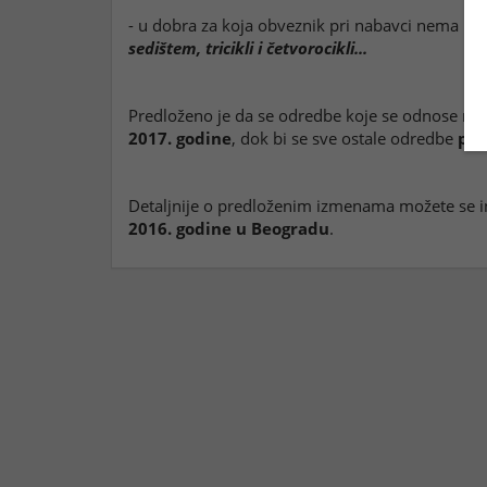
- u dobra za koja obveznik pri nabavci nema pr
sedištem, tricikli i četvorocikli...
Predloženo je da se odredbe koje se odnose na
2017. godine
, dok bi se sve ostale odredbe
pri
Detaljnije o predloženim izmenama možete se
2016. godine u Beogradu
.