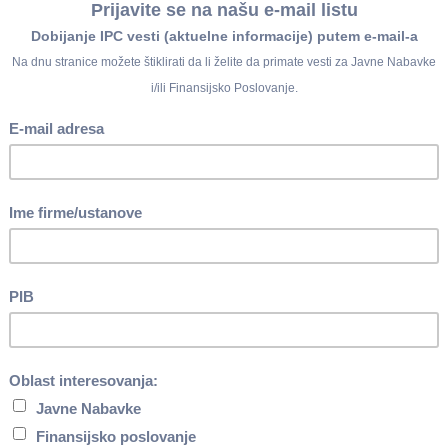
. decembra 2016. godine
utvrđen je
Predlog Zakona o izmenama 
ložene izmene Zakona o PDV odnose se na:
edno i najznačajnija izmena jer se suštinski menja pravilo za utvrđ
a usluga zavisiće od toga kome je usluga pružena - licu koje im
tatus poreskog obveznika u skladu sa Zakonom o PDV);
i peleta
posebnom stopom PDV od 10%;
dnog učesnika u prometu kao uslova za odbitak prethodnog PD
na 10. stav 2. tačka 6) Zakona o PDV);
čuna PDV uz PDV prijavu
na 1.1.2018. godine;
i opreme za bebe;