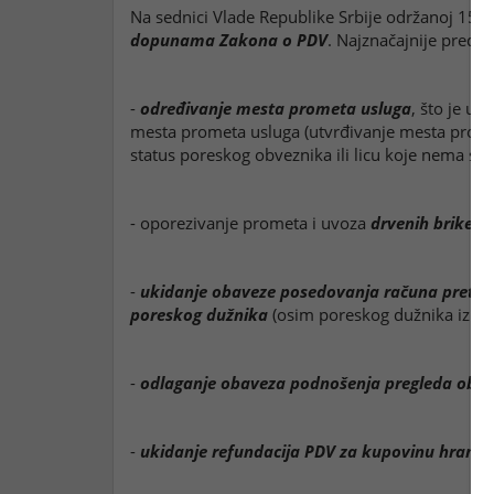
Na sednici Vlade Republike Srbije održanoj 15
dopunama Zakona o PDV
. Najznačajnije pred
-
određivanje mesta prometa usluga
, što je uj
mesta prometa usluga (utvrđivanje mesta promet
status poreskog obveznika ili licu koje nema s
- oporezivanje prometa i uvoza
drvenih briketa 
-
ukidanje obaveze posedovanja računa pretho
poreskog dužnika
(osim poreskog dužnika iz čla
-
odlaganje obaveza podnošenja pregleda obra
-
ukidanje refundacija PDV za kupovinu hrane 