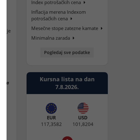
Index potrošačkih cena
i
Inflacija merena Indexom
potrošačkih cena
Mesečne stope zatezne kamate
ivanje
a
Minimalna zarada
Pogledaj sve podatke
Kursna lista na dan
V za
7.8.2026.
EUR
USD
117,3582
101,8204