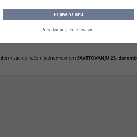
avo na odbitak prethodnog poreza dodaju se i
motocikli sa bočn
određivanje mesta prometa usluga primenjuju od 1. aprila
menjivale od 1.1.2017. godine
.
 informisati na našem jednodnevnom
SAVETOVANJU 23. decemb