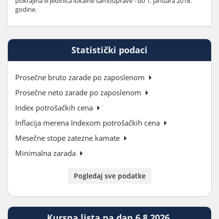
pokrajina ili jedinica lokalne samouprave - do 1. januara 2018.
godine.
Statistički podaci
Prosečne bruto zarade po zaposlenom
Prosečne neto zarade po zaposlenom
Index potrošačkih cena
Inflacija merena Indexom potrošačkih cena
Mesečne stope zatezne kamate
Minimalna zarada
Pogledaj sve podatke
Kursna lista na dan 6.8.2026.