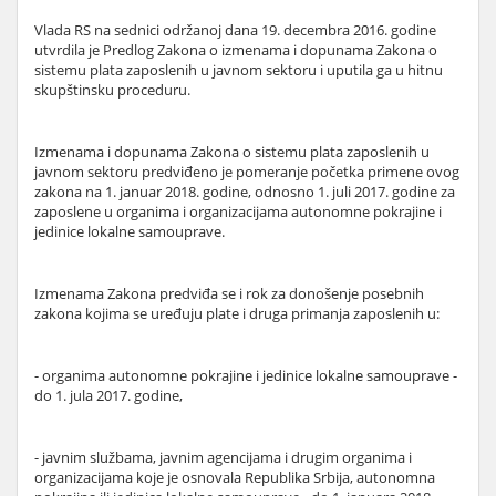
Vlada RS na sednici održanoj dana 19. decembra 2016. godine
utvrdila je Predlog Zakona o izmenama i dopunama Zakona o
sistemu plata zaposlenih u javnom sektoru i uputila ga u hitnu
skupštinsku proceduru.
Izmenama i dopunama Zakona o sistemu plata zaposlenih u
javnom sektoru predviđeno je pomeranje početka primene ovog
zakona na 1. januar 2018. godine, odnosno 1. juli 2017. godine za
zaposlene u organima i organizacijama autonomne pokrajine i
jedinice lokalne samouprave.
Izmenama Zakona predviđa se i rok za donošenje posebnih
zakona kojima se uređuju plate i druga primanja zaposlenih u:
- organima autonomne pokrajine i jedinice lokalne samouprave -
do 1. jula 2017. godine,
- javnim službama, javnim agencijama i drugim organima i
organizacijama koje je osnovala Republika Srbija, autonomna