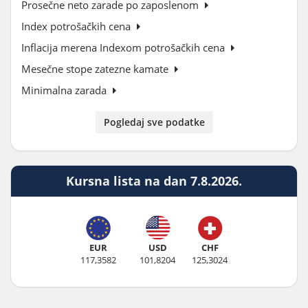
Prosečne neto zarade po zaposlenom
Index potrošačkih cena
Inflacija merena Indexom potrošačkih cena
Mesečne stope zatezne kamate
Minimalna zarada
Pogledaj sve podatke
Kursna lista na dan 7.8.2026.
EUR
USD
CHF
117,3582
101,8204
125,3024