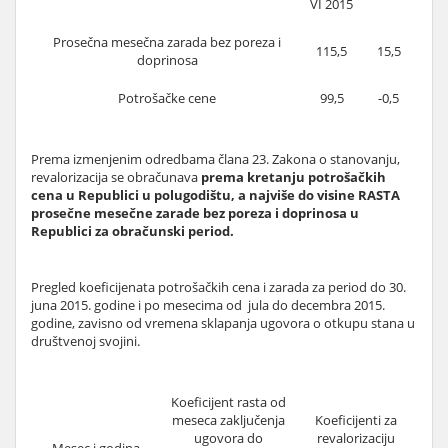
VI 2015
Prosečna mesečna zarada bez poreza i
115,5
15,5
doprinosa
Potrošačke cene
99,5
-0,5
Prema izmenjenim odredbama člana 23. Zakona o stanovanju,
revalorizacija se obračunava
prema kretanju potrošačkih
cena u Republici u polugodištu, a najviše do visine RASTA
prosečne mesečne zarade bez poreza i doprinosa u
Republici za obračunski period.
Pregled koeficijenata potrošačkih cena i zarada za period do 30.
juna 2015. godine i po mesecima od jula do decembra 2015.
godine, zavisno od vremena sklapanja ugovora o otkupu stana u
društvenoj svojini.
Koeficijent rasta od
meseca zaključenja
Koeficijenti za
ugovora do
revalorizaciju