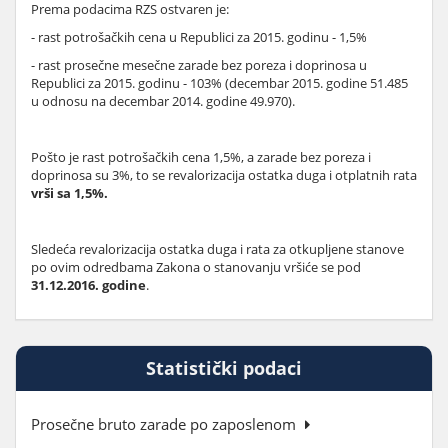
Prema podacima RZS ostvaren je:
- rast potrošačkih cena u Republici za 2015. godinu - 1,5%
- rast prosečne mesečne zarade bez poreza i doprinosa u
Republici za 2015. godinu - 103% (decembar 2015. godine 51.485
u odnosu na decembar 2014. godine 49.970).
Pošto je rast potrošačkih cena 1,5%, a zarade bez poreza i
doprinosa su 3%, to se revalorizacija ostatka duga i otplatnih rata
vrši sa 1,5%.
Sledeća revalorizacija ostatka duga i rata za otkupljene stanove
po ovim odredbama Zakona o stanovanju vršiće se pod
31.12.2016. godine
.
Statistički podaci
Prosečne bruto zarade po zaposlenom