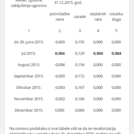
Mesec i godina
31.12.2015. god.
zaključenja ugovora
potrošačke
otplatnih
ostatka
zarade
cene
rata
duga
1
2
3
4
5
do 30. juna 2015.
-0,005
0,155
0,000
0,000
Jul 2015.
0,004
0,129
0,004
0,004
Avgust 2015.
-0,006
0,154
0,000
0,000
Septembar 2015.
-0,005
0,172
0,000
0,000
Oktobar 2015.
-0,003
0,167
0,000
0,000
Novembar 2015.
-0,002
0,166
0,000
0,000
Decembar 2015.
0,000
0,000
0,000
0,000
Na osnovu podataka iz ove tabele vidi se da se revalorizacija
otplatnih rata i ostatka duga 31. decembra 2015. godine ne vrši