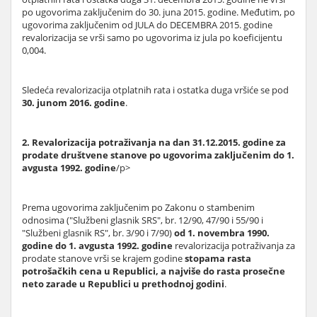
po ugovorima zaključenim do 30. juna 2015. godine. Međutim, po
ugovorima zaključenim od JULA do DECEMBRA 2015. godine
revalorizacija se vrši samo po ugovorima iz jula po koeficijentu
0,004.
Sledeća revalorizacija otplatnih rata i ostatka duga vršiće se pod
30. junom 2016. godine
.
2. Revalorizacija potraživanja na dan 31.12.2015. godine za
prodate društvene stanove po ugovorima zaključenim do 1.
avgusta 1992. godine
/p>
Prema ugovorima zaključenim po Zakonu o stambenim
odnosima ("Službeni glasnik SRS", br. 12/90, 47/90 i 55/90 i
"Službeni glasnik RS", br. 3/90 i 7/90)
od 1. novembra 1990.
godine do 1. avgusta 1992. godine
revalorizacija potraživanja za
prodate stanove vrši se krajem godine
stopama rasta
potrošačkih cena u Republici, a najviše do rasta prosečne
neto zarade u Republici u prethodnoj godini
.