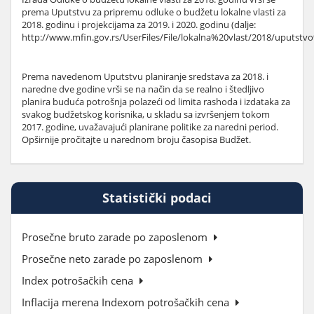
prema Uputstvu za pripremu odluke o budžetu lokalne vlasti za
2018. godinu i projekcijama za 2019. i 2020. godinu (dalje:
http://www.mfin.gov.rs/UserFiles/File/lokalna%20vlast/2018/uputstv
Prema navedenom Uputstvu planiranje sredstava za 2018. i
naredne dve godine vrši se na način da se realno i štedljivo
planira buduća potrošnja polazeći od limita rashoda i izdataka za
svakog budžetskog korisnika, u skladu sa izvršenjem tokom
2017. godine, uvažavajući planirane politike za naredni period.
Opširnije pročitajte u narednom broju časopisa Budžet.
Statistički podaci
Prosečne bruto zarade po zaposlenom
Prosečne neto zarade po zaposlenom
Index potrošačkih cena
Inflacija merena Indexom potrošačkih cena