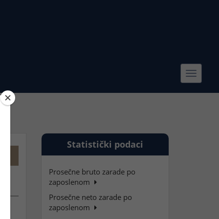
Toggle
navigat
Statistički podaci
Prosečne bruto zarade po
zaposlenom
Prosečne neto zarade po
zaposlenom