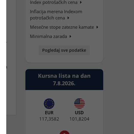
Index potrošačkih cena
Inflacija merena Indexom
potrošačkih cena
Mesečne stope zatezne kamate
u
Minimalna zarada
ca -
Pogledaj sve podatke
đana
u
Kursna lista na dan
7.8.2026.
4,8
EUR
USD
117,3582
101,8204