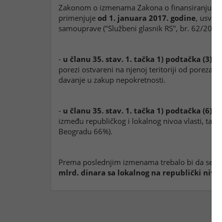
Zakonom o izmenama Zakona o finansiranju loka
primenjuje
od 1. januara 2017. godine
,
usvoje
samouprave ("Službeni glasnik RS", br. 62/2006,
-
u članu 35. stav. 1. tačka 1) podtačka (3)
br
porezi ostvareni na njenoj teritoriji od poreza 
davanje u zakup nepokretnosti.
-
u članu 35. stav. 1. tačka 1) podtačka (6) 
između republičkog i lokalnog nivoa vlasti, ta
Beogradu 66%).
Prema poslednjim izmenama trebalo bi da se po
mlrd. dinara sa lokalnog na republički nivo.