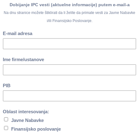
lne samouprave ("Službeni glasnik RS", br. 83/2016) koji se
ne su dve izmene u članu 35. Zakona o finansiranju lokalne
 47/2011 i 93/2012) i to:
iše se
(jedinici lokalne samouprave od 2017. godine ne pripadaj
na dohodak građana po osnovu prihoda od nepokretnosti fizičkih li
menja se
(u delu procenata preraspodele poreza na dohodak gra
ko da opštinama po novom pripada - 74%, gradovima - 77%, a grad
stigne preraspodela sredstava od poreza na zarade
u iznosu od 