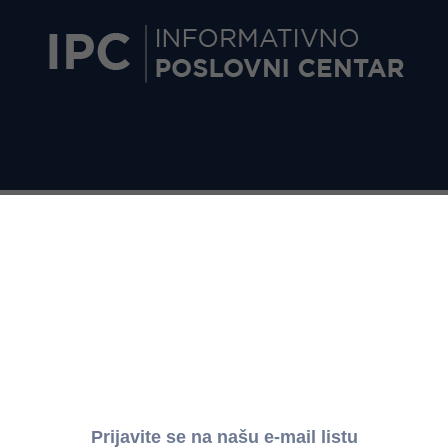
avljivanje oglasa o javnoj nabavci za 2019. godinu
nik", dana 10. septembra 2018. godine, doneo je Odluku o visini