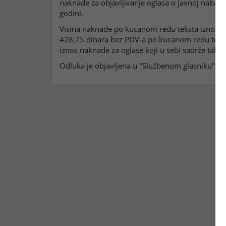
naknade za objavljivanje oglasa o javnoj nabavci
godini.
Visina naknade po kucanom redu teksta iznosi 2
428,75 dinara bez PDV-a po kucanom redu tekst
iznos naknade za oglase koji u sebi sadrže tabel
Odluka je objavljena u "Službenom glasniku" br