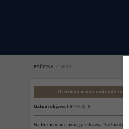
POČETNA
VESTI
Utvrđena visina naknade za obj
Datum objave
: 08-10-2018
Nadzorni odbor Javnog preduzeća "Službeni glas