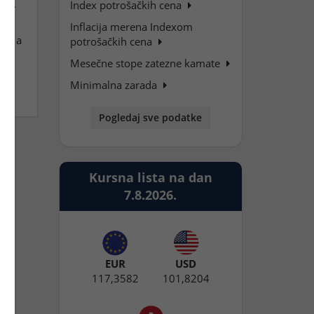
019.
Index potrošačkih cena
Inflacija merena Indexom
mi, a
potrošačkih cena
i
Mesečne stope zatezne kamate
Minimalna zarada
Pogledaj sve podatke
Kursna lista na dan
7.8.2026.
EUR
USD
117,3582
101,8204