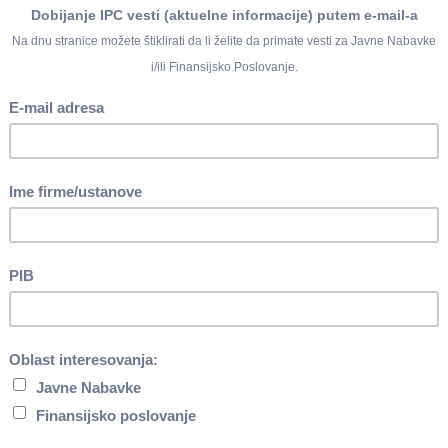
 na Portalu službenih glasila Republike Srbije i baza propisa, u 2
88,75 dinara bez PDV-a ukoliko se tekst preda u elektronskoj for
a ukoliko se tekst preda u štampanoj formi. Odlukom je utvrđen 
e.
oj 74/2018, a primenjuje se od 1. januara 2019. godine.