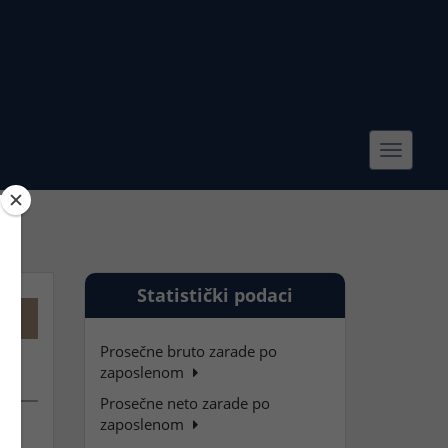
Toggle
navigat
Statistički podaci
Prosečne bruto zarade po
zaposlenom
Prosečne neto zarade po
zaposlenom