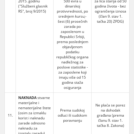
2015. godinu
500 evra u
za lica starija od 50
("Službeni glasnik
dinarskoj
godina života - bez
RS", broj 9/2015)
protivvrednosti, po
ograničenja iznosa
srednjem kursu;-
(član 9. stav 1.
šest (6) prosečnih
tačka 20) ZPDG)
zarada po
zaposlenom u
Republici Srbiji,
prema poslednjem
objavljenom
podatku
republičkog organa
nadležnog za
poslove statistike -
za zaposlene koji
imaju više od 15
godina staža
osiguranja
NAKNADA
stvarne
materijalne i
Ne plaća se porez
nematerijalne štete
Prema sudskoj
na dohodak
(osim za izmaklu
11.
odluci ili sudskom
građana (prema
korist i naknadu
poravnanju
članu 9. stav 1.
zarade odnosno
tačka 8. Zakona)
naknadu za
izostalu zaradu)