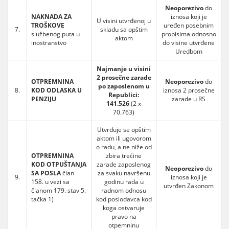
Neoporezivo
do
NAKNADA ZA
iznosa koji je
U visini utvrđenoj u
TROŠKOVE
uređen posebnim
7.
skladu sa opštim
službenog puta u
propisima odnosno
aktom
inostranstvo
do visine utvrđene
Uredbom
Najmanje u visini
2 prosečne zarade
OTPREMNINA
Neoporezivo
do
po zaposlenom u
8.
KOD ODLASKA U
iznosa 2 prosečne
Republici:
PENZIJU
zarade u RS
141.526
(2 x
70.763)
Utvrđuje se opštim
aktom ili ugovorom
o radu, a ne niže od
OTPREMNINA
zbira trećine
KOD OTPUŠTANJA
zarade zaposlenog
Neoporezivo
do
SA POSLA
član
za svaku navršenu
9.
iznosa koji je
158. u vezi sa
godinu rada u
utvrđen Zakonom
članom 179. stav 5.
radnom odnosu
tačka 1)
kod poslodavca kod
koga ostvaruje
pravo na
otpemninu