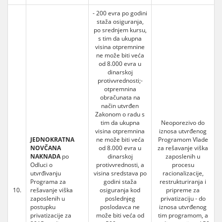
- 200 evra po godini
staža osiguranja,
po srednjem kursu,
s tim da ukupna
visina otpremnine
ne može biti veća
od 8.000 evra u
dinarskoj
protivvrednosti;-
otpremnina
obračunata na
način utvrđen
Zakonom o radu s
tim da ukupna
Neoporezivo do
visina otpremnina
iznosa utvrđenog
JEDNOKRATNA
ne može biti veća
Programom Vlade
NOVČANA
od 8.000 evra u
za rešavanje viška
NAKNADA
po
dinarskoj
zaposlenih u
Odluci o
protivvrednosti, a
procesu
utvrđivanju
visina sredstava po
racionalizacije,
Programa za
godini staža
restrukturiranja i
10.
rešavanje viška
osiguranja kod
pripreme za
zaposlenih u
poslednjeg
privatizaciju - do
postupku
poslodavca ne
iznosa utvrđenog
privatizacije za
može biti veća od
tim programom, a