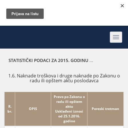
Toggl
navig
STATISTIČKI PODACI ZA 2015. GODINU
NAKNADE TROŠKOV
1.6. Naknade troškova i druge naknade po Zakonu o
radu ili opštem aktu poslodavca
Pravo po Zakonu o
radu ili opštem
R.
aktu
OPIS
Poreski tretman
br.
Usklađeni iznosi
od 25.1.2016.
godine