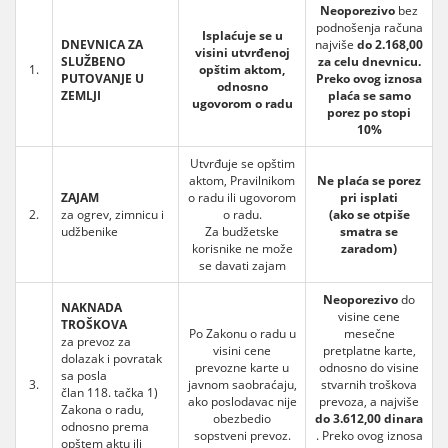
Neoporezivo
bez
podnošenja računa
Isplaćuje se u
DNEVNICA ZA
najviše
do 2.168,00
visini utvrđenoj
SLUŽBENO
za celu dnevnicu.
1.
opštim aktom,
PUTOVANJE U
Preko ovog iznosa
odnosno
ZEMLJI
plaća se samo
ugovorom o radu
porez po stopi
10%
Utvrđuje se opštim
aktom, Pravilnikom
Ne plaća se porez
ZAJAM
o radu ili ugovorom
pri isplati
2.
za ogrev, zimnicu i
o radu.
(ako se otpiše
udžbenike
Za budžetske
smatra se
korisnike ne može
zaradom)
se davati zajam
Neoporezivo
do
NAKNADA
visine cene
TROŠKOVA
Po Zakonu o radu u
mesečne
za prevoz za
visini cene
pretplatne karte,
dolazak i povratak
prevozne karte u
odnosno do visine
sa posla
3.
javnom saobraćaju,
stvarnih troškova
član 118. tačka 1)
ako poslodavac nije
prevoza, a najviše
Zakona o radu,
obezbedio
do 3.612,00 dinara
odnosno prema
sopstveni prevoz.
. Preko ovog iznosa
opštem aktu ili