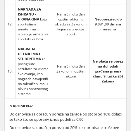
NAKNADA ZA
ISHRANU -
Na način utvrđen
HRANARINA
koju
opštim aktom u
Neoporezivo do
12.
sportistima
skladu sa Zakonom
9.031,00 dinara
amaterima
kojim se uređuje
mesečno
isplaćuju amaterski
sport
sportski klubovi
NAGRADA
UČENICIMA I
STUDENTIMA
za
Ne plaća se porez
postignute
Na način utvrđen
na dohodak
rezultate za vreme
13.
Zakonom i opštim
građana prema
školovanja, kao i
aktom
članu 9. tačka 26)
nagrada osvojenih
Zakona
na takmičenjima u
okviru obrazovnog
sistema
NAPOMENA
:
Do osnovice za obračun poreza na zarade po stopi od 10% dolazi
se tako što se oporeziv iznos podeli sa 0,90.
Do osnovice za obračun poreza od 20%, uz normirane troškove