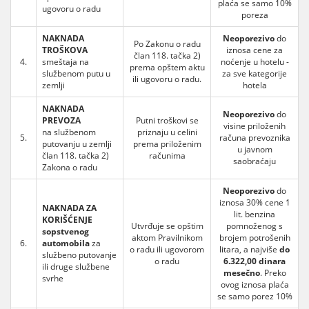
plaća se samo 10%
ugovoru o radu
poreza
NAKNADA
Neoporezivo
do
Po Zakonu o radu
TROŠKOVA
iznosa cene za
član 118. tačka 2)
4.
smeštaja na
noćenje u hotelu -
prema opštem aktu
službenom putu u
za sve kategorije
ili ugovoru o radu.
zemlji
hotela
NAKNADA
Neoporezivo
do
PREVOZA
Putni troškovi se
visine priloženih
na službenom
priznaju u celini
5.
računa prevoznika
putovanju u zemlji
prema priloženim
u javnom
član 118. tačka 2)
računima
saobraćaju
Zakona o radu
Neoporezivo
do
iznosa 30% cene 1
NAKNADA ZA
lit. benzina
KORIŠĆENJE
Utvrđuje se opštim
pomnoženog s
sopstvenog
aktom Pravilnikom
brojem potrošenih
6.
automobila
za
o radu ili ugovorom
litara, a najviše
do
službeno putovanje
o radu
6.322,00 dinara
ili druge službene
mesečno
. Preko
svrhe
ovog iznosa plaća
se samo porez 10%