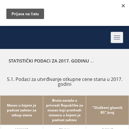
Toggl
navig
STATISTIČKI PODACI ZA 2017. GODINU
PODACI ZA UTVRĐI
5.1. Podaci za utvrđivanje otkupne cene stana u 2017.
godini
Bruto zarada u
Mesec u kojem je
privredi Republike za
"Službeni glasnik
podnet zahtev za
mesec koji prethodi
RS",broj
otkup stana
mesecu u kojem je
podnet zahtev