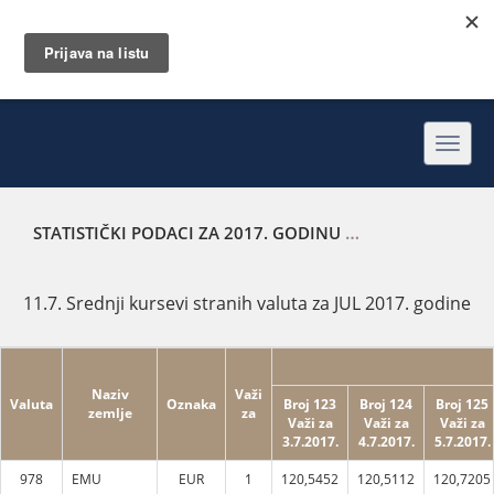
Toggl
navig
STATISTIČKI PODACI ZA 2017. GODINU
SREDNJI KURSEVI 
11.7. Srednji kursevi stranih valuta za JUL 2017. godine
Naziv
Važi
Valuta
Oznaka
Broj 123
Broj 124
Broj 125
zemlje
za
Važi za
Važi za
Važi za
3.7.2017.
4.7.2017.
5.7.2017.
978
EMU
EUR
1
120,5452
120,5112
120,7205