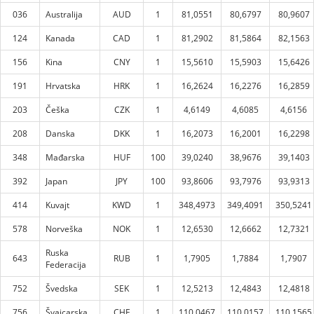
036
Australija
AUD
1
81,0551
80,6797
80,9607
124
Kanada
CAD
1
81,2902
81,5864
82,1563
156
Kina
CNY
1
15,5610
15,5903
15,6426
191
Hrvatska
HRK
1
16,2624
16,2276
16,2859
203
Češka
CZK
1
4,6149
4,6085
4,6156
208
Danska
DKK
1
16,2073
16,2001
16,2298
348
Mađarska
HUF
100
39,0240
38,9676
39,1403
392
Japan
JPY
100
93,8606
93,7976
93,9313
414
Kuvajt
KWD
1
348,4973
349,4091
350,5241
578
Norveška
NOK
1
12,6530
12,6662
12,7321
Ruska
643
RUB
1
1,7905
1,7884
1,7907
Federacija
752
Švedska
SEK
1
12,5213
12,4843
12,4818
756
Švajcarska
CHF
1
110,0467
110,0157
110,1565