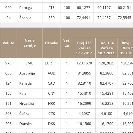
620
Portugal
PTE
100
60,1277
60,1107
60,2151
24
Španija
ESP
100
72,4491
72,4287
72,5545
Naziv
Važi
Valuta
Oznaka
Broj 133
Broj 134
Broj 1
zemlje
za
Važi za
Važi za
Važi 
17.7.2017.
18.7.2017.
19.7.20
978
EMU
EUR
1
120,1670
120,2835
120,54
036
Australija
AUD
1
81,8855
82,3860
82,83
124
Kanada
CAD
1
82,8110
82,4707
82,70
156
Kina
CNY
1
15,4810
15,4281
15,46
191
Hrvatska
HRK
1
16,2099
16,2258
16,25
203
Češka
CZK
1
4,6037
4,6100
4,616
208
Danska
DKK
1
16,1560
16,1700
16,20