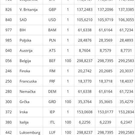
826
V. Britanija
GBP
1
137,2483
137,2096
137,3385
840
SAD
USD
1
105,6210
105,9719
106,3055
977
BIH
BAM
1
61,6338
61,6164
61,7234
985
Poljska
PLN
1
28,4876
28,3569
28,4893
040
Austrija
ATS
1
8,7604
8,7579
8,7731
056
Belgija
BEF
100
298,8237
298,7395
299,2583
246
Finska
FIM
1
20,2742
20,2685
20,3037
250
Francuska
FRF
1
18,3770
18,3718
18,4037
280
Nemačka
DEM
1
61,6338
61,6164
61,7234
300
Grčka
GRD
100
35,3764
35,3665
35,4279
372
Irska
IEP
1
153,0608
153,0177
153,2834
380
Italija
ITL
100
6,2256
6,2239
6,2347
442
Luksemburg
LUF
100
298,8237
298,7395
299,2583