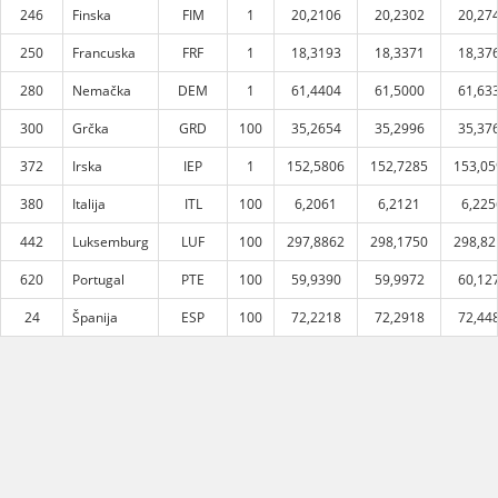
246
Finska
FIM
1
20,2106
20,2302
20,27
250
Francuska
FRF
1
18,3193
18,3371
18,37
280
Nemačka
DEM
1
61,4404
61,5000
61,63
300
Grčka
GRD
100
35,2654
35,2996
35,37
372
Irska
IEP
1
152,5806
152,7285
153,05
380
Italija
ITL
100
6,2061
6,2121
6,225
442
Luksemburg
LUF
100
297,8862
298,1750
298,82
620
Portugal
PTE
100
59,9390
59,9972
60,12
24
Španija
ESP
100
72,2218
72,2918
72,44