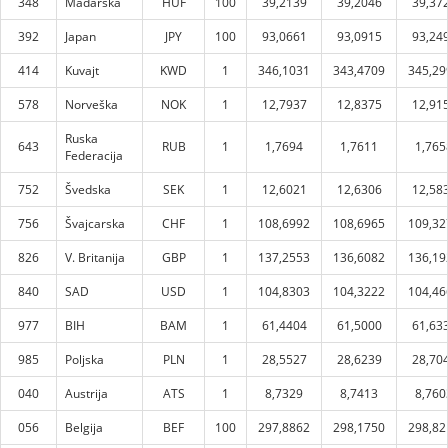
348
Mađarska
HUF
100
39,2139
39,2046
39,37
392
Japan
JPY
100
93,0661
93,0915
93,24
414
Kuvajt
KWD
1
346,1031
343,4709
345,29
578
Norveška
NOK
1
12,7937
12,8375
12,91
Ruska
643
RUB
1
1,7694
1,7611
1,765
Federacija
752
Švedska
SEK
1
12,6021
12,6306
12,58
756
Švajcarska
CHF
1
108,6992
108,6965
109,32
826
V. Britanija
GBP
1
137,2553
136,6082
136,19
840
SAD
USD
1
104,8303
104,3222
104,46
977
BIH
BAM
1
61,4404
61,5000
61,63
985
Poljska
PLN
1
28,5527
28,6239
28,70
040
Austrija
ATS
1
8,7329
8,7413
8,760
056
Belgija
BEF
100
297,8862
298,1750
298,82