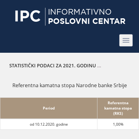
Toggl
navig
STATISTIČKI PODACI ZA 2021. GODINU
REFERENTNA KAMA
Referentna kamatna stopa Narodne banke Srbije
Referentna
Period
kamatna stopa
(RKS)
od 10.12.2020. godine
1,00%