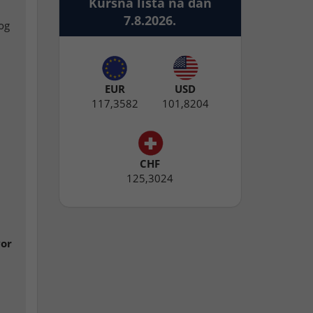
Kursna lista na dan
7.8.2026.
og
EUR
USD
117,3582
101,8204
CHF
125,3024
vor