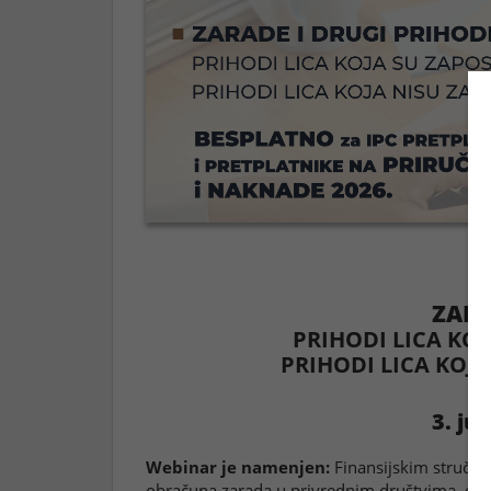
ZARA
PRIHODI LICA KO
PRIHODI LICA KOJ
3. jul
Webinar je namenjen:
Finansijskim stručnj
obračuna zarada u privrednim društvima, drža