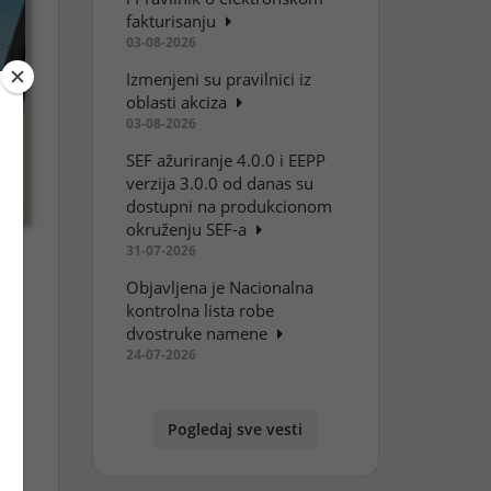
fakturisanju
03-08-2026
Izmenjeni su pravilnici iz
oblasti akciza
03-08-2026
SEF ažuriranje 4.0.0 i EEPP
verzija 3.0.0 od danas su
dostupni na produkcionom
okruženju SEF-a
31-07-2026
Objavljena je Nacionalna
kontrolna lista robe
dvostruke namene
24-07-2026
Pogledaj sve vesti