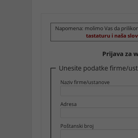
Napomena: molimo Vas da prilikom
tastaturu i naša slova
Prijava za w
Unesite podatke firme/us
Naziv firme/ustanove
Adresa
Poštanski broj