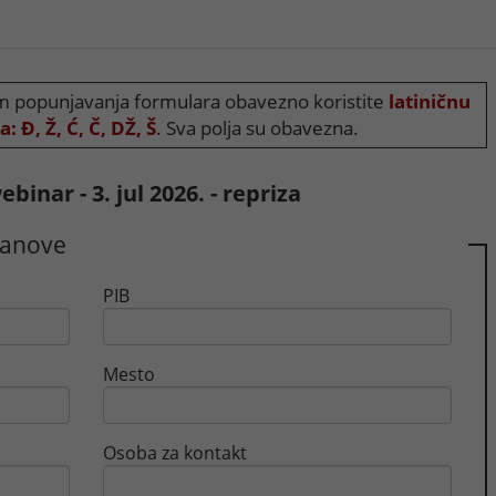
 popunjavanja formulara obavezno koristite
latiničnu
: Đ, Ž, Ć, Č, DŽ, Š
. Sva polja su obavezna.
ebinar - 3. jul 2026. - repriza
tanove
PIB
Mesto
Osoba za kontakt