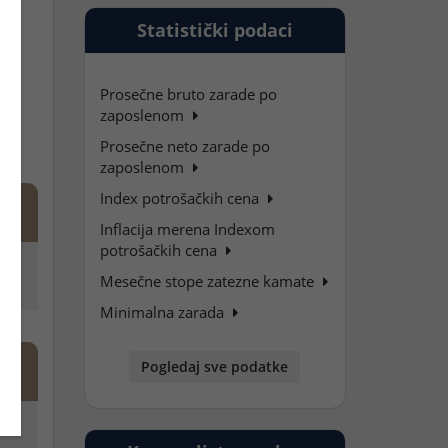
Statistički podaci
NA
Prosečne bruto zarade po
zaposlenom
Prosečne neto zarade po
zaposlenom
Index potrošačkih cena
Inflacija merena Indexom
potrošačkih cena
Mesečne stope zatezne kamate
Minimalna zarada
Pogledaj sve podatke