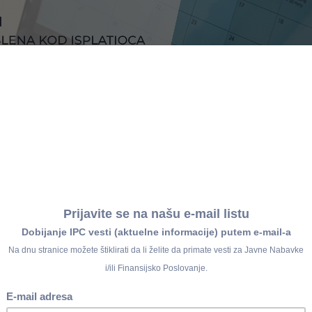
IPC WEBINAR
DE I DRUGI PRIHODI
JA SU ZAPOSLENA KOD ISPLATIOCA
A NISU ZAPOSLENA KOD ISPLATIOCA
 2026.
od 10h - repriza
acima, šefovima računovodstva, zaposlenima na poslovima
vnim organima i organima lokalne vlasti, javnim službama i dr.