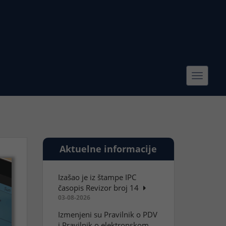
Toggle
navigat
Aktuelne informacije
Izašao je iz štampe IPC
časopis Revizor broj 14
03-08-2026
Izmenjeni su Pravilnik o PDV
i Pravilnik o elektronskom