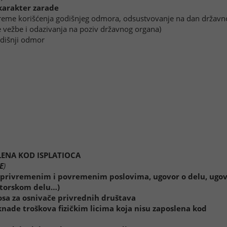
 karakter zarade
vreme korišćenja godišnjeg odmora, odsustvovanje na dan državn
e vežbe i odazivanja na poziv državnog organa)
odišnji odmor
LENA KOD ISPLATIOCA
E
)
 privremenim i povremenim poslovima, ugovor o delu, ugo
utorskom delu…)
osa za osnivače privrednih društava
nade troškova fizičkim licima koja nisu zaposlena kod