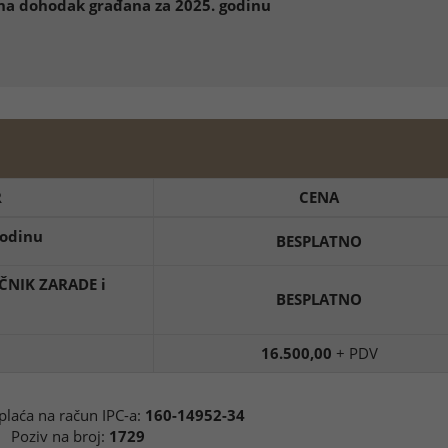
 na dohodak građana za 2025. godinu
R
CENA
godinu
BESPLATNO
ČNIK ZARADE i
BESPLATNO
16.500,00
+ PDV
 plaća na račun IPC-a:
160-14952-34
Poziv na broj:
1729