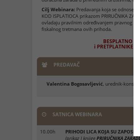
Cilj Webinara:
Predavanja koja se odnose n
KOD ISPLATIOCA prikazom PRIRUČNIKA ZARA
ovladaju pravilnim određivanjem pravnog os
fiskalnog tretmana ovih prihoda.
BESPLATNO za 
i PRETPLATNIKE N
PREDAVAČ
Valentina Bogosavljević
, urednik-konsult
SATNICA WEBINARA
10.00h
PRIHODI LICA KOJA SU ZAPOSLE
(prikaz I knjige
PRIRUČNIKA ZARAD