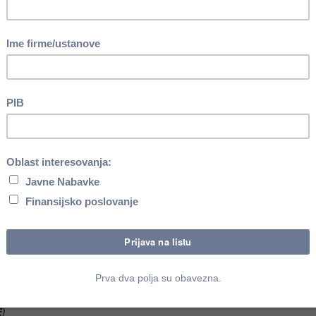
a tretman prihoda ZAPOSLENIH LICA I LICA KOJA NISU ZAPOSLE
DE i IPC. RAČUNARA ZA ZARADE, omogućiće učesnicima da
nova, kao tehnikama i procedurama obračuna i određivanja
IPC PRETPLATNIKE za 2026. godinu
A PRIRUČNIK ZARADE i NAKNADE 2026.
ant IPC-a
NA KOD ISPLATIOCA
E
)