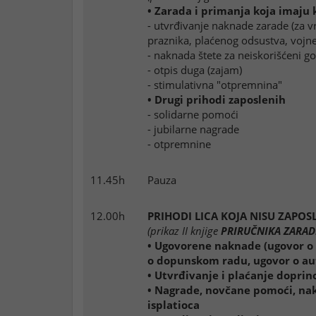
• Zarada i primanja koja imaju
- utvrđivanje naknade zarade (za 
praznika, plaćenog odsustva, vojn
- naknada štete za neiskorišćeni g
- otpis duga (zajam)
- stimulativna "otpremnina"
• Drugi prihodi zaposlenih
- solidarne pomoći
- jubilarne nagrade
- otpremnine
11.45h
Pauza
12.00h
PRIHODI LICA KOJA NISU ZAPOS
(prikaz II knjige
PRIRUČNIKA ZARAD
• Ugovorene naknade (ugovor o
o dopunskom radu, ugovor o a
• Utvrđivanje i plaćanje doprin
• Nagrade, novčane pomoći, nak
isplatioca