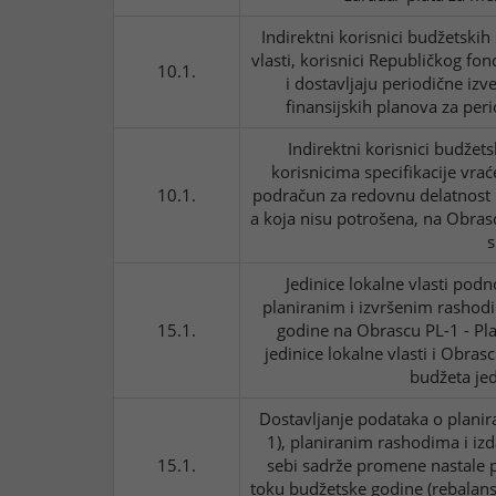
Indirektni korisnici budžetskih
vlasti, korisnici Republičkog fo
10.1.
i dostavljaju periodične iz
finansijskih planova za pe
Indirektni korisnici budžet
korisnicima specifikacije vra
10.1.
podračun za redovnu delatnost 
a koja nisu potrošena, na Obrasc
s
Jedinice lokalne vlasti podn
planiranim i izvršenim rashod
15.1.
godine na Obrascu PL-1 - Pl
jedinice lokalne vlasti i Obras
budžeta jed
Dostavljanje podataka o plani
1), planiranim rashodima i izd
15.1.
sebi sadrže promene nastale 
toku budžetske godine (rebalans