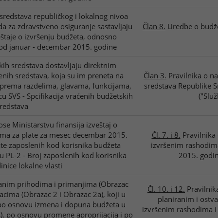
 sredstava republičkog i lokalnog nivoa
nda za zdravstveno osiguranje sastavljaju
Član 8.
Uredbe o budže
veštaje o izvršenju budžeta, odnosno
riod januar - decembar 2015. godine
skih sredstava dostavljaju direktnim
ćenih sredstava, koja su im preneta na
Član 3.
Pravilnika o n
prema razdelima, glavama, funkcijama,
sredstava Republike Sr
u SVS - Spcifikacija vraćenih budžetskih
("Slu
redstava
ose Ministarstvu finansija izveštaj o
ima za plate za mesec decembar 2015.
Čl. 7. i 8.
Pravilnika 
ate zaposlenih kod korisnika budžeta
izvršenim rashodima 
cu PL-2 - Broj zaposlenih kod korisnika
2015. godin
inice lokalne vlasti
ranim prihodima i primanjima (Obrazac
Čl. 10. i 12.
Pravilnika
acima (Obrazac 2 i Obrazac 2a), koji u
planiranim i ostv
po osnovu izmena i dopuna budžeta u
izvršenim rashodima i
), po osnovu promene aproprijacija i po