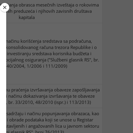
tavljanja obrasca mesečnih izveštaja o rokovima
javnih preduzeća i njihovih zavisnih društava
kapitala
a o načinu korišćenja sredstava sa podračuna,
a konsolidovanog računa trezora Republike i o
a o investiranju sredstava korisnika budžeta i
 socijalnog osiguranja ("Službeni glasnik RS", br.
, 140/2004, 1/2006 i 111/2009)
ačinu praćenja izvršavanja obaveze zapošljavanja
om i načinu dokazivanja izvršavanja te obaveze
 RS", br. 33/2010, 48/2010 (ispr.) i 113/2013)
u, sadržaju i načinu popunjavanja obrazaca, kao
anja i obrade podataka koji se unose u Registar
 postavljenih i angažovanih lica u javnom sektoru
žbeni glasnik RS", broj 76/2013)