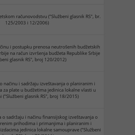
tskom računovodstvu ("Službeni glasnik RS", br.
125/2003 i 12/2006)
ačinu i postupku prenosa neutrošenih budžetskih
bije na račun izvršenja budžeta Republike Srbije
žbeni glasnik RS", broj 120/2012)
o načinu i sadržaju izveštavanja o planiranim i
za plate u budžetima jedinica lokalne vlasti u
i ("Službeni glasnik RS", broj 18/2015)
 o sadržaju i načinu finansijskog izveštavanja o
arenim prihodima i primanjima i planiranim i
 izdacima jedinica lokalne samouprave ("Službeni