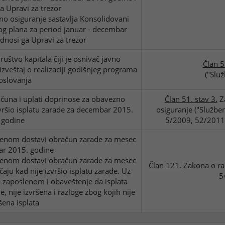
 Upravi za trezor
eno osiguranje sastavlja Konsolidovani
skog plana za period januar - decembar
dnosi ga Upravi za trezor
uštvo kapitala čiji je osnivač javno
Član 5
zveštaj o realizaciji godišnjeg programa
("Slu
oslovanja
una i uplati doprinose za obavezno
Član 51. stav 3.
Za
izvršio isplatu zarade za decembar 2015.
osiguranje ("Službe
godine
5/2009, 52/2011
lenom dostavi obračun zarade za mesec
r 2015. godine
lenom dostavi obračun zarade za mesec
Član 121.
Zakona o rad
aju kad nije izvršio isplatu zarade. Uz
5
 zaposlenom i obaveštenje da isplata
 nije izvršena i razloge zbog kojih nije
šena isplata