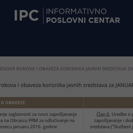
ENDAR ROKOVA I OBAVEZA KORISNIKA JAVNIH SREDSTAVA ZA
 rokova i obaveza korisnika javnih sredstava za JANUA
TA OBAVEZE
nje saglasnosti za novo zapošljavanje
Član 6.
Uredbe o p
va na Obrascu PRM za odlučivanje na
zapošljavanje i do
mesecu januaru 2016. godine
sredstava ("Službeni