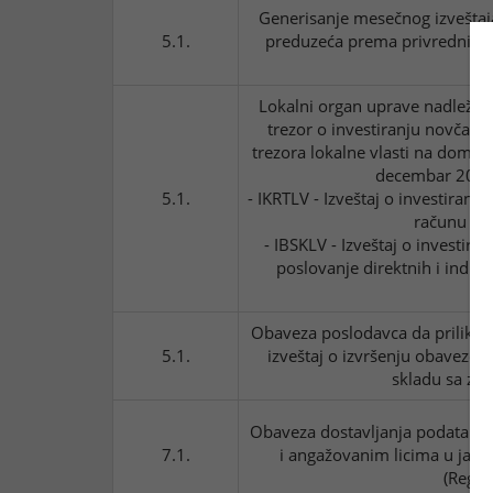
Generisanje mesečnog izveštaj
5.1.
preduzeća prema privrednim 
Lokalni organ uprave nadležan 
trezor o investiranju novčan
trezora lokalne vlasti na doma
decembar 2015.
5.1.
- IKRTLV - Izveštaj o investira
računu tre
- IBSKLV - Izveštaj o investir
poslovanje direktnih i indir
lok
Obaveza poslodavca da prilikom
5.1.
izveštaj o izvršenju obaveze 
skladu sa za
Obaveza dostavljanja podataka 
7.1.
i angažovanim licima u javn
(Regis