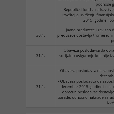
podnose ga
- Republički fond za zdravstv
izveštaj o izvršenju finansij
2015. godine i po
Javno preduzeće i zavisno dr
30.1.
preduzeće dostavlja tromesečni i
p
Obaveza poslodavca da obrač
31.1.
socijalno osiguranje koji nije 
- Obaveza poslodavca da zapos
decemba
- Obaveza poslodavca da zapos
31.1.
decembar 2015. godine i u sluč
obračun poslodavac dostavlja
zarade, odnosno naknade zarade,
izvr