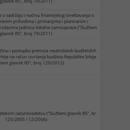
glasnik RS", broj 79/2011)
 o sadržaju i načinu finansijskog izveštavanja o
arenim prihodima i primanjima i planiranim i
 izdacima jedinica lokalne samouprave ("Službeni
glasnik RS", broj 79/2011)
ačinu i postupku prenosa neutrošenih budžetskih
bije na račun izvršenja budžeta Republike Srbije
žbeni glasnik RS", broj 120/2012)
tskom računovodstvu ("Službeni glasnik RS", br.
125/2005 i 12/2006)