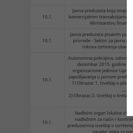
Javna preduzeća koja imaju p
10.1.
komercijalnim transakcijama ge
Ministarstvu finansi
Javna preduzeća pisanim putem
10.1.
privrede - Sektor za javna p
rokova izmirenja obavez
Autonomna pokrajina, odnosno 
decembar 2015. godine dost
organizacione jedinice Uprave 
zapošljavanja u javnom preduze
10.1.
1) Obrazac 1. Izveštaj o plan
_____
2) Obrazac 2. Izveštaj o kretan
Nadležni organ lokalne vlast
nadležnim za način i kontrol
10.1.
preduzećima izveštaj o izvršenoj
zarada/ plata za m