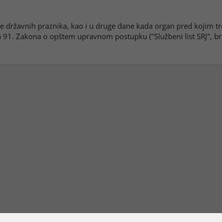
ane državnih praznika, kao i u druge dane kada organ pred kojim t
91. Zakona o opštem upravnom postupku ("Službeni list SRJ", br. 