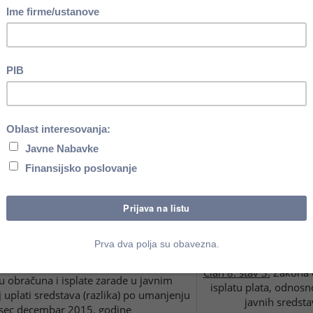
rekoračenje roka izmirenja obaveza u
Uputstvo o načinu dos
nerisane mesečne izveštaje dostavljaju
izmirenja obaveza 
ja Sektoru za javna preduzeća
 obaveštavaju Ministarstvo finansija i
Uputstvo o načinu dos
reduzeća ukoliko nemaju prekoračenje
izmirenja obaveza 
a u komercijalnim transakcijama
jedinica lokalne samouprave za mesec
avlja Ministarstvu finansija preko
Član 2.
Uredbe o postu
za trezor Izveštaj o kretanju zarada i
dela poreza na zar
ću i zavisnim društvima na obrascima:
pokrajini, pripad
iranim i isplaćenim zaradama za mesec
odnosno prenosa tra
_ 20_. godine
jedinici lokalne sa
ju broja zaposlenih za mesec ______ 20_.
godine
i je dužan da dostavi ministarstvima
Član 8. stav 3.
Zakona o
u obračuna i isplate zarade u javnim
isplatu plata, odnosn
 uplati sredstava (razlika) po umanjenju
javnih sredsta
esec decembar 2015. godine