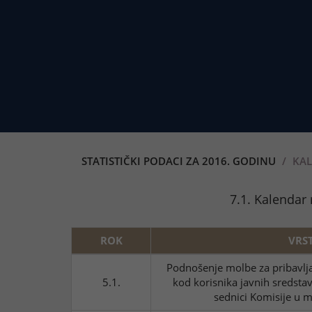
STATISTIČKI PODACI ZA 2016. GODINU
KAL
7.1. Kalendar
ROK
VRS
Podnošenje molbe za pribavlja
5.1.
kod korisnika javnih sredsta
sednici Komisije u 