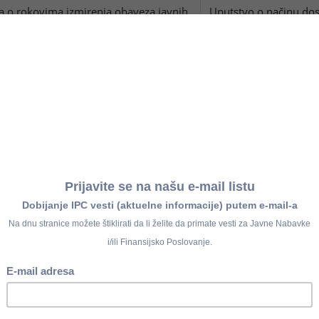
a o rokovima izmirenja obaveza javnih
Uputstvo o načinu dos
subjektima za mesec decembar 2015.
izmirenja obaveza 
godine
za finansije podnosi izveštaj Upravi za
ih sredstava sa konsolidovanog računa
ćem finansijskom tržištu novca za mesec
Član 12d
Pravilnik
 godine na obrascima:
odnosno drugih račun
nju novčanih sredstava na konsolidovanom
načinu izveštavanj
zora lokalne vlasti
organizacija obaveznog
anju sredstava sa podračuna za redovno
3/2004
ektnih korisnika budžetskih sredstava
alne vlasti
 isplate zarada Poreskoj upravi dostavi
Član 12.
Pravilnika o n
zapošljavanja osoba sa invaliditetom u
osoba sa invaliditet
konom - Obrazac IOSI
("Službeni glasnik
Član 6.
Uredbe o izgled
o zaposlenima, izabranim, postavljenim
i o načinu dostavlj
om sektoru na obrascima 1, 2, 3 i 4.
zaposlenih, izabranih,
tar zaposlenih)
("Slu