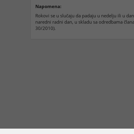
Napomena:
Rokovi se u slučaju da padaju u nedelju ili u d
naredni radni dan, u skladu sa odredbama člana 
30/2010).