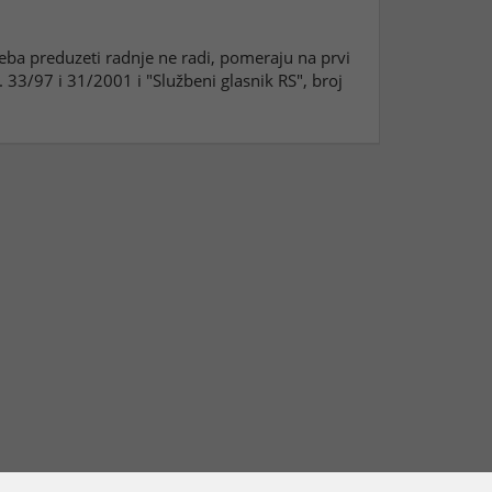
reba preduzeti radnje ne radi, pomeraju na prvi
33/97 i 31/2001 i "Službeni glasnik RS", broj