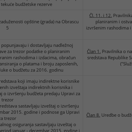
 tekuće budžetske rezerve
Čl. 11. i 12.
Pravilnika
zaduženosti opštine (grada) na Obrascu
planiranim i ostv
5
izvršenim rashodima i
 popunjavaju i dostavljaju nadležnoj
rave za trezor podatke o planiranim
Član 1.
Pravilnika o n
iranim rashodima i izdacima, obračun
sredstava Republike Sr
nansiranja o platama i broju zaposlenih,
("Slu
uke o budžetu za 2016. godinu
sredstava koji imaju indirektne korisnike
nih izveštaja indirektnih korisnika i
aj o izvršenju budžeta predaju Upravi za
trezor
redstava sastavljaju izveštaj o izvršenju
embar 2015. godine i podnose ga Upravi
Član 8.
Uredbe o budže
za trezor
alnog osiguranja sastavljaju izveštaj o
 period januar - decembar 2015. godine i