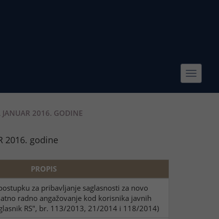
Toggle
navigat
 JANUAR 2016. GODINE
R 2016. godine
PROPIS
ostupku za pribavljanje saglasnosti za novo
datno radno angažovanje kod korisnika javnih
 glasnik RS", br. 113/2013, 21/2014 i 118/2014)