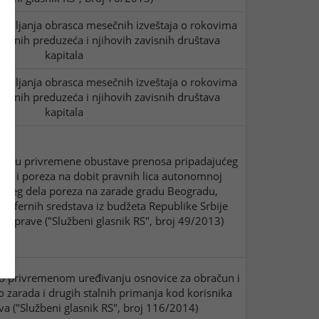
tavljanja obrasca mesečnih izveštaja o rokovima
javnih preduzeća i njihovih zavisnih društava
kapitala
tavljanja obrasca mesečnih izveštaja o rokovima
javnih preduzeća i njihovih zavisnih društava
kapitala
pku privremene obustave prenosa pripadajućeg
ade i poreza na dobit pravnih lica autonomnoj
ajućeg dela poreza na zarade gradu Beogradu,
nsfernih sredstava iz budžeta Republike Srbije
mouprave ("Službeni glasnik RS", broj 49/2013)
 privremenom uređivanju osnovice za obračun i
o zarada i drugih stalnih primanja kod korisnika
va ("Službeni glasnik RS", broj 116/2014)