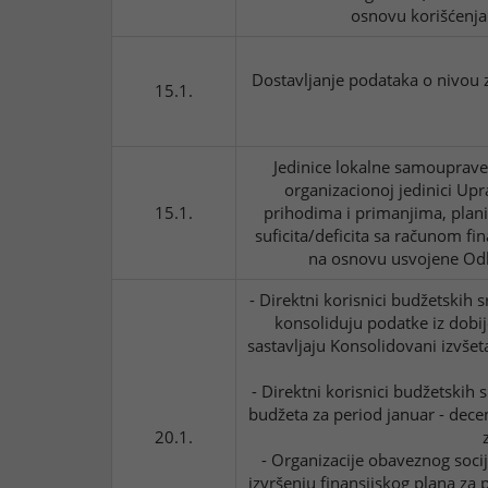
osnovu korišćenja
Dostavljanje podataka o nivou 
15.1.
Jedinice lokalne samouprave
organizacionoj jedinici Up
15.1.
prihodima i primanjima, plan
suficita/deficita sa računom fi
na osnovu usvojene Odl
- Direktni korisnici budžetskih 
konsoliduju podatke iz dobije
sastavljaju Konsolidovani izvšet
- Direktni korisnici budžetskih s
budžeta za period januar - dec
20.1.
- Organizacije obaveznog socij
izvršenju finansijskog plana za