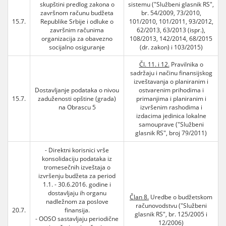
skupštini predlog zakona o
sistemu ("Službeni glasnik RS",
završnom računu budžeta
br. 54/2009, 73/2010,
15.7.
Republike Srbije i odluke o
101/2010, 101/2011, 93/2012,
završnim računima
62/2013, 63/2013 (ispr.),
organizacija za obavezno
108/2013, 142/2014, 68/2015
socijalno osiguranje
(dr. zakon) i 103/2015)
Čl. 11. i 12.
Pravilnika o
sadržaju i načinu finansijskog
izveštavanja o planiranim i
Dostavljanje podataka o nivou
ostvarenim prihodima i
15.7.
zaduženosti opštine (grada)
primanjima i planiranim i
na Obrascu 5
izvršenim rashodima i
izdacima jedinica lokalne
samouprave ("Službeni
glasnik RS", broj 79/2011)
- Direktni korisnici vrše
konsolidaciju podataka iz
tromesečnih izveštaja o
izvršenju budžeta za period
1.1. - 30.6.2016. godine i
dostavljaju ih organu
Član 8.
Uredbe o budžetskom
nadležnom za poslove
računovodstvu ("Službeni
20.7.
finansija.
glasnik RS", br. 125/2005 i
- OOSO sastavljaju periodične
12/2006)