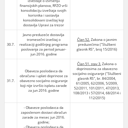
izveštaje o izvršenju
finansijskih planova, RFZO vrši
konsolidaciju izveštaja svojih
korisnika i sastavlja
konsolidovani izveštaj koji
dostavlja Upravi za trezor
Javno preduzeće dostavlja
tromesečni izveštaj o
Član 52.
Zakona o javnim
30.7.
realizaciji godišnjeg programa
preduzećima ("Službeni
poslovanja za period januar-
glasnik RS", broj 15/2016)
jun 2016. godine
Član 51. stav 3.
Zakona o
doprinosima za obavezno
Obaveza poslodavca da
socijalno osiguranje ("Službeni
obračuna i uplati doprinose za
glasnik RS", br. 84/2004,
31.7.
obavezno socijalno osiguranje
61/2005, 62/2006, 5/2009,
koji nije izvršio isplatu zarade
52/2011, 101/2011, 47/2013,
za jun 2016. godine
108/2013 i 57/2014, 68/2014 i
112/2015)
- Obaveze poslodavca da
zaposlenom dostavi obračun
zarade za mesec jun 2016.
godine;
- Obaveza poslodavca da