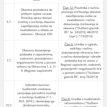
Član 12.
Pravilnika o načinu
Obaveza poslodavca da
praćenja izvršavanja obaveze
prilikom isplate zarada
zapošljavanja osoba sa
Poreskoj upravi dostavi
invaliditetom i načinu
5.7.
izveštaj o izvršenju obaveze
dokazivanja izvršavanja te
zapošljavanja osoba sa
obaveze ("Službeni glasnik
invaliditetom u skladu sa
RS", br. 33/2010, 48/2010
zakonom - Obrazac IOSI
(ispr.) i 113/2013)
Član 6.
Uredbe o izgledu,
sadržaju i načinu
Obaveza dostavljanja
popunjavanja obrazaca, kao i
podataka o zaposlenima,
o načinu dostavljanja i obrade
izabranim, postavljenim i
7.7.
podataka koji se unose u
angažovanim licima u javnom
Registar zaposlenih, izabranih,
sektoru na Obrascima 1, 2, 3 i
postavljenih i angažovanih lica
4. (Registar zaposlenih)
u javnom sektoru ("Službeni
glasnik RS", broj 76/2013)
- Indirektni korisnici
budžetskih sredstava
sastavljaju periodični izveštaj
o izvršenju budžeta (1.1. -
Član 8.
Uredbe o budžetskom
30.6. 2016.) i dostavljaju ga
računovodstvu ("Službeni
10.7.
direktnom korisniku.