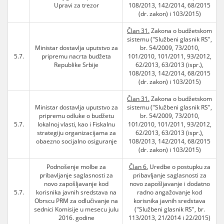
Upravi za trezor
108/2013, 142/2014, 68/2015
(dr. zakon) i 103/2015)
Član 31.
Zakona o budžetskom
sistemu ("Službeni glasnik RS",
Ministar dostavlja uputstvo za
br. 54/2009, 73/2010,
5.7.
pripremu nacrta budžeta
101/2010, 101/2011, 93/2012,
Republike Srbije
62/2013, 63/2013 (ispr.),
108/2013, 142/2014, 68/2015
(dr. zakon) i 103/2015)
Član 31.
Zakona o budžetskom
Ministar dostavlja uputstvo za
sistemu ("Službeni glasnik RS",
pripremu odluke o budžetu
br. 54/2009, 73/2010,
5.7.
lokalnoj vlasti, kao i Fiskalnu
101/2010, 101/2011, 93/2012,
strategiju organizacijama za
62/2013, 63/2013 (ispr.),
obaezno socijalno osiguranje
108/2013, 142/2014, 68/2015
(dr. zakon) i 103/2015)
Podnošenje molbe za
Član 6.
Uredbe o postupku za
pribavljanje saglasnosti za
pribavljanje saglasnosti za
novo zapošljavanje kod
novo zapošljavanje i dodatno
5.7.
korisnika javnih sredstava na
radno angažovanje kod
Obrscu PRM za odlučivanje na
korisnika javnih sredstava
sednici Komisije u mesecu julu
("Službeni glasnik RS", br.
2016. godine
113/2013, 21/2014 i 22/2015)