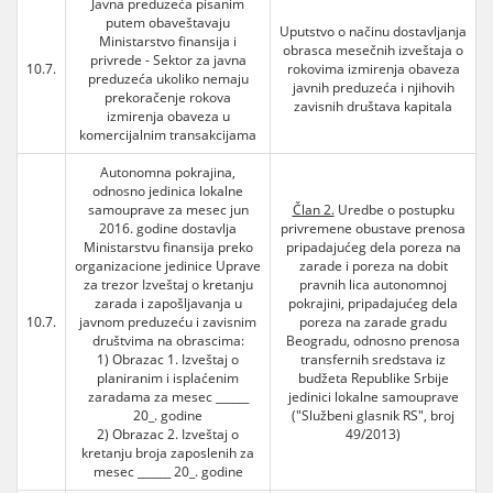
Javna preduzeća pisanim
putem obaveštavaju
Uputstvo o načinu dostavljanja
Ministarstvo finansija i
obrasca mesečnih izveštaja o
privrede - Sektor za javna
10.7.
rokovima izmirenja obaveza
preduzeća ukoliko nemaju
javnih preduzeća i njihovih
prekoračenje rokova
zavisnih društava kapitala
izmirenja obaveza u
komercijalnim transakcijama
Autonomna pokrajina,
odnosno jedinica lokalne
samouprave za mesec jun
Član 2.
Uredbe o postupku
2016. godine dostavlja
privremene obustave prenosa
Ministarstvu finansija preko
pripadajućeg dela poreza na
organizacione jedinice Uprave
zarade i poreza na dobit
za trezor Izveštaj o kretanju
pravnih lica autonomnoj
zarada i zapošljavanja u
pokrajini, pripadajućeg dela
10.7.
javnom preduzeću i zavisnim
poreza na zarade gradu
društvima na obrascima:
Beogradu, odnosno prenosa
1) Obrazac 1. Izveštaj o
transfernih sredstava iz
planiranim i isplaćenim
budžeta Republike Srbije
zaradama za mesec ______
jedinici lokalne samouprave
20_. godine
("Službeni glasnik RS", broj
2) Obrazac 2. Izveštaj o
49/2013)
kretanju broja zaposlenih za
mesec ______ 20_. godine