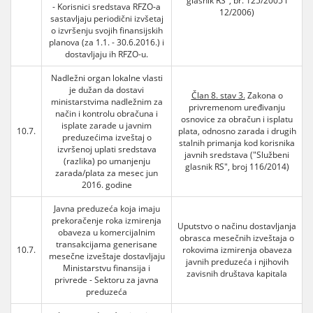
glasnik RS", br. 125/2005 i
- Korisnici sredstava RFZO-a
12/2006)
sastavljaju periodični izvšetaj
o izvršenju svojih finansijskih
planova (za 1.1. - 30.6.2016.) i
dostavljaju ih RFZO-u.
Nadležni organ lokalne vlasti
je dužan da dostavi
Član 8. stav 3.
Zakona o
ministarstvima nadležnim za
privremenom uređivanju
način i kontrolu obračuna i
osnovice za obračun i isplatu
isplate zarade u javnim
10.7.
plata, odnosno zarada i drugih
preduzećima izveštaj o
stalnih primanja kod korisnika
izvršenoj uplati sredstava
javnih sredstava ("Službeni
(razlika) po umanjenju
glasnik RS", broj 116/2014)
zarada/plata za mesec jun
2016. godine
Javna preduzeća koja imaju
prekoračenje roka izmirenja
Uputstvo o načinu dostavljanja
obaveza u komercijalnim
obrasca mesečnih izveštaja o
transakcijama generisane
10.7.
rokovima izmirenja obaveza
mesečne izveštaje dostavljaju
javnih preduzeća i njihovih
Ministarstvu finansija i
zavisnih društava kapitala
privrede - Sektoru za javna
preduzeća