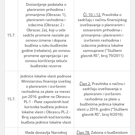
Dostavljanje podataka o
planiranim prihodima i
primanjima (Obrazac 1),
Čl. 10. i 12.
Pravilnika o
planiranim rashodima i
sadržaju i načinu finansijskog
izdacima (Obrazac 2 i
izveštavanja o planiranim i
Obrazac 2a), koji u sebi
ostvarenim prihodima i
15.7.
sadrže promene nastale po
primanjima i planiranim i
osnovu izmena i dopuna
izvršenim rashodima i
budžeta u toku budžetske
izdacima jedinica lokalne
godine (rebalans), po osnovu
samouprave ("Službeni
promene aproprijacija i po
glasnik RS", broj 79/2011)
osnovu korišćenja tekuće
budžetske rezerve
Jedinice lokalne vlasti podnose
Ministarstvu finansija izveštaj
Član 2.
Pravilnika o načinu i
o planiranim i izvršenim
sadržaju izveštavanja o
rashodima za plate za mesec
planiranim i izvršenim
jun 2016. godine na Obrascu
15.7.
rashodima za plate u
PL-1 - Plate zaposlenih kod
budžetima jedinica lokalne
korisnika budžeta jedinice
vlasti u 2016. godini ("Službeni
lokalne vlasti i Obrascu PL-2 -
glasnik RS", broj 9/2016)
Broj zaposlenih kod korisnika
budžeta jedinice lokalne vlasti
Vlada dostavlja Narodnoj
Član 78.
Zakona o budžetskom