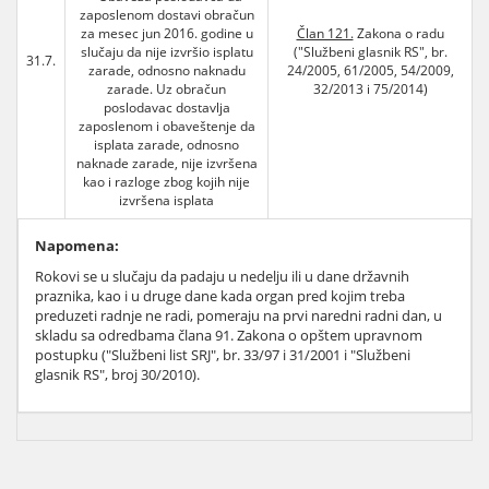
zaposlenom dostavi obračun
za mesec jun 2016. godine u
Član 121.
Zakona o radu
slučaju da nije izvršio isplatu
("Službeni glasnik RS", br.
31.7.
zarade, odnosno naknadu
24/2005, 61/2005, 54/2009,
zarade. Uz obračun
32/2013 i 75/2014)
poslodavac dostavlja
zaposlenom i obaveštenje da
isplata zarade, odnosno
naknade zarade, nije izvršena
kao i razloge zbog kojih nije
izvršena isplata
Napomena:
Rokovi se u slučaju da padaju u nedelju ili u dane državnih
praznika, kao i u druge dane kada organ pred kojim treba
preduzeti radnje ne radi, pomeraju na prvi naredni radni dan, u
skladu sa odredbama člana 91. Zakona o opštem upravnom
postupku ("Službeni list SRJ", br. 33/97 i 31/2001 i "Službeni
glasnik RS", broj 30/2010).