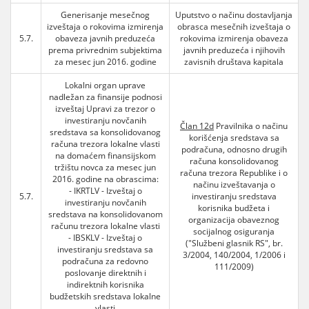
Generisanje mesečnog
Uputstvo o načinu dostavljanja
izveštaja o rokovima izmirenja
obrasca mesečnih izveštaja o
5.7.
obaveza javnih preduzeća
rokovima izmirenja obaveza
prema privrednim subjektima
javnih preduzeća i njihovih
za mesec jun 2016. godine
zavisnih društava kapitala
Lokalni organ uprave
nadležan za finansije podnosi
izveštaj Upravi za trezor o
investiranju novčanih
Član 12d
Pravilnika o načinu
sredstava sa konsolidovanog
korišćenja sredstava sa
računa trezora lokalne vlasti
podračuna, odnosno drugih
na domaćem finansijskom
računa konsolidovanog
tržištu novca za mesec jun
računa trezora Republike i o
2016. godine na obrascima:
načinu izveštavanja o
- IKRTLV - Izveštaj o
5.7.
investiranju sredstava
investiranju novčanih
korisnika budžeta i
sredstava na konsolidovanom
organizacija obaveznog
računu trezora lokalne vlasti
socijalnog osiguranja
- IBSKLV - Izveštaj o
("Službeni glasnik RS", br.
investiranju sredstava sa
3/2004, 140/2004, 1/2006 i
podračuna za redovno
111/2009)
poslovanje direktnih i
indirektnih korisnika
budžetskih sredstava lokalne
vlasti