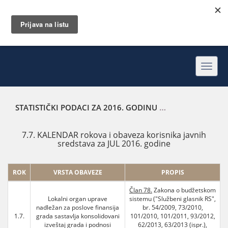
Toggl
navig
STATISTIČKI PODACI ZA 2016. GODINU
KALENDAR ROKOVA 
7.7. KALENDAR rokova i obaveza korisnika javnih
sredstava za JUL 2016. godine
ROK
VRSTA OBAVEZE
PROPIS
Član 78.
Zakona o budžetskom
Lokalni organ uprave
sistemu ("Službeni glasnik RS",
nadležan za poslove finansija
br. 54/2009, 73/2010,
1.7.
grada sastavlja konsolidovani
101/2010, 101/2011, 93/2012,
izveštaj grada i podnosi
62/2013, 63/2013 (ispr.),