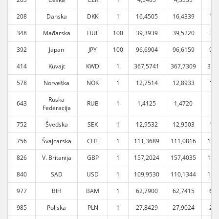
208
Danska
DKK
1
16,4505
16,4339
16,
348
Mađarska
HUF
100
39,3939
39,5220
39,
392
Japan
JPY
100
96,6904
96,6159
97,
414
Kuvajt
KWD
1
367,5741
367,7309
368
578
Norveška
NOK
1
12,7514
12,8933
12,
Ruska
643
RUB
1
1,4125
1,4720
1,
Federacija
752
Švedska
SEK
1
12,9532
12,9503
13,
756
Švajcarska
CHF
1
111,3689
111,0816
111
826
V. Britanija
GBP
1
157,2024
157,4035
158
840
SAD
USD
1
109,9530
110,1344
110
977
BIH
BAM
1
62,7900
62,7415
62,
985
Poljska
PLN
1
27,8429
27,9024
27,