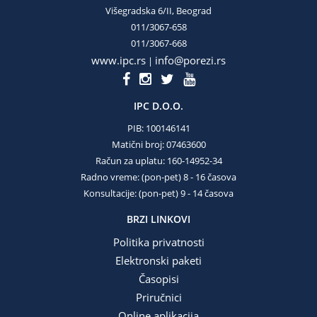
Višegradska 6/II, Beograd
011/3067-658
011/3067-668
www.ipc.rs
info@porezi.rs
|
IPC D.O.O.
PIB: 100146141
Matični broj: 07463600
Račun za uplatu: 160-14952-34
Radno vreme: (pon-pet) 8 - 16 časova
Konsultacije: (pon-pet) 9 - 14 časova
BRZI LINKOVI
Politika privatnosti
Elektronski paketi
Časopisi
Priručnici
Online aplikacija