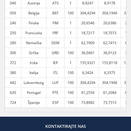
040
Austrija
ATS
1
8,9247
8,9178
8,
056
Belgija
BEF
100
304,4294
304,1946
304
246
Finska
FIM
1
20,6546
20,6386
20,
250
Francuska
FRF
1
18,7217
18,7073
18,
280
Nemačka
DEM
1
62,7900
62,7415
62,
300
Grčka
GRD
100
36,0401
36,0123
36,
372
Irska
IEP
1
155,9321
155,8118
155
380
Italija
ITL
100
6,3424
6,3375
6,
442
Luksemburg
LUF
100
304,4294
304,1946
304
620
Portugal
PTE
100
61,2556
61,2084
61,
724
Španija
ESP
100
73,8082
73,7513
73,
KONTAKTIRAJTE NAS