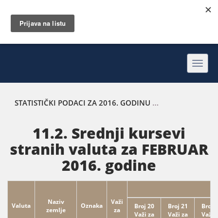
Toggl
navig
STATISTIČKI PODACI ZA 2016. GODINU
SREDNJI KURSEVI 
11.2. Srednji kursevi
stranih valuta za FEBRUAR
2016. godine
Naziv
Važi
Valuta
Oznaka
Broj 20
Broj 21
Broj 
zemlje
za
Važi za
Važi za
Važi 