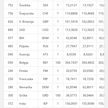
752
Švedska
SEK
1
13,2127
13,1927
13,07
756
Švajcarska
CHF
1
110,8806
110,4669
110,04
826
V. Britanija
GBP
1
161,5418
162,0852
161,59
840
SAD
USD
1
113,3026
112,5625
112,10
977
BIH
BAM
1
62,8548
62,8011
62,63
985
Poljska
PLN
1
27,7947
27,9111
27,78
040
Austrija
ATS
1
8,9339
8,9263
8,902
056
Belgija
BEF
100
304,7437
304,4832
303,68
246
Finska
FIM
1
20,6759
20,6582
20,60
250
Francuska
FRF
1
18,7411
18,7250
18,67
280
Nemačka
DEM
1
62,8548
62,8011
62,63
300
Grčka
GRD
100
36,0773
36,0464
35,95
372
Irska
IEP
1
156,0931
155,9596
155,54