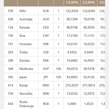
1.2.2016.
2.2.2016.
3.2.20
978
EMU
EUR
1
122,9333
122,8282
122,50
036
Australija
AUD
1
80,1390
79,6190
78,78
124
Kanada
CAD
1
80,9198
80,3534
79,60
156
Kina
CNY
1
17,2180
17,1151
17,03
191
Hrvatska
HRK
1
16,0147
16,0252
15,96
203
Češka
CZK
1
4,5432
4,5445
4,528
208
Danska
DKK
1
16,4682
16,4561
16,41
348
Mađarska
HUF
100
39,4510
39,5378
39,22
392
Japan
JPY
100
93,4002
93,4126
93,68
414
Kuvajt
KWD
1
373,2037
371,9812
370,66
578
Norveška
NOK
1
13,0532
12,9372
12,82
Ruska
643
RUB
1
1,4981
1,4523
1,417
Federacija