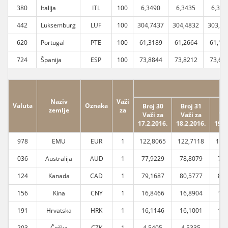
380
Italija
ITL
100
6,3490
6,3435
6,326
442
Luksemburg
LUF
100
304,7437
304,4832
303,68
620
Portugal
PTE
100
61,3189
61,2664
61,10
724
Španija
ESP
100
73,8844
73,8212
73,62
Naziv
Važi
Valuta
Oznaka
Broj 30
Broj 31
Bro
zemlje
za
Važi za
Važi za
Važ
17.2.2016.
18.2.2016.
19.2
978
EMU
EUR
1
122,8065
122,7118
122
036
Australija
AUD
1
77,9229
78,8079
78,
124
Kanada
CAD
1
79,1687
80,5777
80,
156
Kina
CNY
1
16,8466
16,8904
16,
191
Hrvatska
HRK
1
16,1146
16,1001
16,
203
Češka
CZK
1
4,5405
4,5335
4,