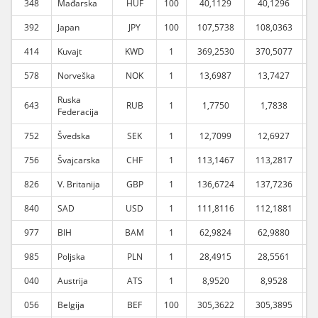
348
Mađarska
HUF
100
40,1129
40,1296
392
Japan
JPY
100
107,5738
108,0363
1
414
Kuvajt
KWD
1
369,2530
370,5077
3
578
Norveška
NOK
1
13,6987
13,7427
Ruska
643
RUB
1
1,7750
1,7838
Federacija
752
Švedska
SEK
1
12,7099
12,6927
756
Švajcarska
CHF
1
113,1467
113,2817
1
826
V. Britanija
GBP
1
136,6724
137,7236
1
840
SAD
USD
1
111,8116
112,1881
1
977
BIH
BAM
1
62,9824
62,9880
985
Poljska
PLN
1
28,4915
28,5561
040
Austrija
ATS
1
8,9520
8,9528
056
Belgija
BEF
100
305,3622
305,3895
3