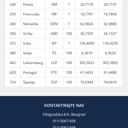
246
Finska
FIM
1
20,7179
20,7197
250
Francuska
FRF
1
18,7791
18,7808
280
Nemačka
DEM
1
62,9824
62,9880
300
Grčka
GRD
100
36,1505
36,1537
372
Irska
IEP
1
156,4099
156,4239
1
380
Italija
ITL
100
6,3619
6,3624
442
Luksemburg
LUF
100
305,3622
305,3895
3
620
Portugal
PTE
100
61,4433
61,4488
724
Španija
ESP
100
74,0344
74,0410
KONTAKTIRAJTE NAS
Višegradska 6/II, Beograd
011/3067-658
011/3067-668