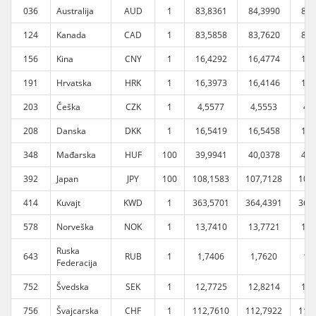
036
Australija
AUD
1
83,8361
84,3990
83,
124
Kanada
CAD
1
83,5858
83,7620
83,
156
Kina
CNY
1
16,4292
16,4774
16,
191
Hrvatska
HRK
1
16,3973
16,4146
16,
203
Češka
CZK
1
4,5577
4,5553
4,
208
Danska
DKK
1
16,5419
16,5458
16,
348
Mađarska
HUF
100
39,9941
40,0378
40,
392
Japan
JPY
100
108,1583
107,7128
106
414
Kuvajt
KWD
1
363,5701
364,4391
363
578
Norveška
NOK
1
13,7410
13,7721
13,
Ruska
643
RUB
1
1,7406
1,7620
1,
Federacija
752
Švedska
SEK
1
12,7725
12,8214
12,
756
Švajcarska
CHF
1
112,7610
112,7922
112