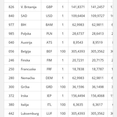
826
V. Britanija
GBP
1
141,8371
141,2457
139
840
SAD
USD
1
109,6404
109,9727
109
977
BIH
BAM
1
62,9983
62,9811
62,
985
Poljska
PLN
1
28,6737
28,6413
28,
040
Austrija
ATS
1
8,9543
8,9519
8,
056
Belgija
BEF
100
305,4393
305,3562
305
246
Finska
FIM
1
20,7231
20,7175
20,
250
Francuska
FRF
1
18,7838
18,7787
18,
280
Nemačka
DEM
1
62,9983
62,9811
62,
300
Grčka
GRD
100
36,1596
36,1498
36,
372
Irska
IEP
1
156,4494
156,4068
156
380
Italija
ITL
100
6,3635
6,3617
6,
442
Luksemburg
LUF
100
305,4393
305,3562
305