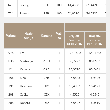
620
Portugal
PTE
100
61,4588
61,4421
61,
724
Španija
ESP
100
74,0530
74,0329
74,
Naziv
Važi
Valuta
Oznaka
Broj 201
Broj 202
zemlje
za
Važi za
Važi za
18.10.2016.
19.10.2016.
20
978
EMU
EUR
1
123,1828
123,1938
1
036
Australija
AUD
1
85,7222
86,0592
124
Kanada
CAD
1
85,3776
85,5631
156
Kina
CNY
1
16,5845
16,6496
191
Hrvatska
HRK
1
16,4097
16,4121
203
Češka
CZK
1
4,5525
4,5545
208
Danska
DKK
1
16,5497
16,5519