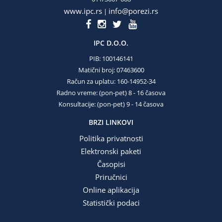
www.ipc.rs
info@porezi.rs
|
IPC D.O.O.
PIB: 100146141
Matični broj: 07463600
Račun za uplatu: 160-14952-34
Radno vreme: (pon-pet) 8 - 16 časova
Konsultacije: (pon-pet) 9 - 14 časova
BRZI LINKOVI
Politika privatnosti
Elektronski paketi
Časopisi
Priručnici
Online aplikacija
Statistički podaci