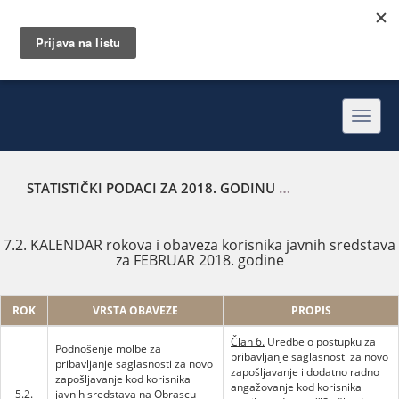
Toggl
navig
STATISTIČKI PODACI ZA 2018. GODINU
KALENDAR ROKOVA 
7.2. KALENDAR rokova i obaveza korisnika javnih sredstava
za FEBRUAR 2018. godine
ROK
VRSTA OBAVEZE
PROPIS
Član 6.
Uredbe o postupku za
Podnošenje molbe za
pribavljanje saglasnosti za novo
pribavljanje saglasnosti za novo
zapošljavanje i dodatno radno
zapošljavanje kod korisnika
angažovanje kod korisnika
5.2.
javnih sredstava na Obrascu