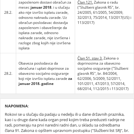
zaposlenom dostavi obračun za
Član 121.
Zakona o radu
mesec
januar 2018
. i u slučaju
("Službeni glasnik RS", br.
28.2.
ako nije izvršio isplatu zarade,
24/2005, 61/2005, 54/2009,
odnosno naknadu zarade. Uz
32/2013, 75/2014, 13/2017(US) i
obračun poslodavac dostavlja
113/2017)
zaposlenom i obaveštenje da
isplata zarade, odnosno
naknade zarade, nije izvršena i
razloge zbog kojih nije izvršena
isplata
Član 51. stav 3.
Zakona o
Obaveza poslodavca da
doprinosima za obavezno
obračuna i uplati doprinose za
socijalno osiguranje ("Službeni
28.2.
obavezno socijalno osiguranje
glasnik RS", br. 84/2004,
koji nije izvršio isplatu zarade
za
62/2006, 5/2009, 52/2011,
januar 2018. godine
101/2011, 47/2013, 57/2014,
68/2014, 112/2015 i 113/2017)
NAPOMENA
:
Rokovi se u slučaju da padaju u nedelju ili u dane državnih praznika,
kao i u druge dane kada organ pred kojim treba preduzeti radnje ne
radi, pomeraju na prvi naredni radni dan, u skladu sa odredbama
člana 91. Zakona o opštem upravnom postupku ("Službeni list SRJ", br.