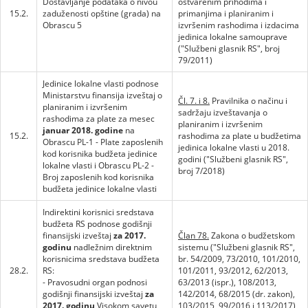
Dostavljanje podataka o nivou
ostvarenim prihodima i
15.2.
zaduženosti opštine (grada) na
primanjima i planiranim i
Obrascu 5
izvršenim rashodima i izdacima
jedinica lokalne samouprave
("Službeni glasnik RS", broj
79/2011)
Jedinice lokalne vlasti podnose
Ministarstvu finansija izveštaj o
Čl. 7. i 8.
Pravilnika o načinu i
planiranim i izvršenim
sadržaju izveštavanja o
rashodima za plate za mesec
planiranim i izvršenim
januar 2018. godine
na
15.2.
rashodima za plate u budžetima
Obrascu PL-1 - Plate zaposlenih
jedinica lokalne vlasti u 2018.
kod korisnika budžeta jedinice
godini ("Službeni glasnik RS",
lokalne vlasti i Obrascu PL-2 -
broj 7/2018)
Broj zaposlenih kod korisnika
budžeta jedinice lokalne vlasti
Indirektini korisnici sredstava
budžeta RS podnose godišnji
finansijski izveštaj
za 2017.
Član 78.
Zakona o budžetskom
godinu
nadležnim direktnim
sistemu ("Službeni glasnik RS",
korisnicima sredstava budžeta
br. 54/2009, 73/2010, 101/2010,
28.2.
RS:
101/2011, 93/2012, 62/2013,
- Pravosudni organ podnosi
63/2013 (ispr.), 108/2013,
godišnji finansijski izveštaj
za
142/2014, 68/2015 (dr. zakon),
2017. godinu
Visokom savetu
103/2015, 99/2016 i 113/2017)