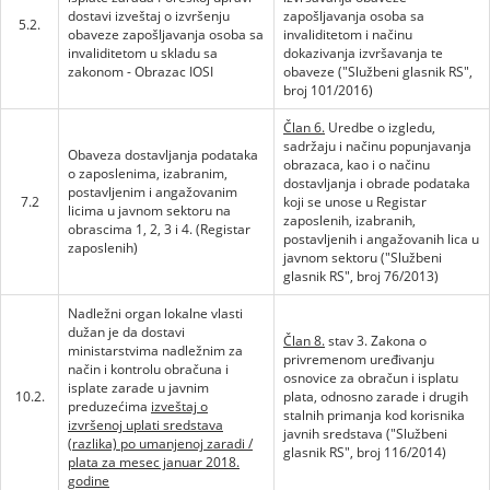
dostavi izveštaj o izvršenju
zapošljavanja osoba sa
5.2.
obaveze zapošljavanja osoba sa
invaliditetom i načinu
invaliditetom u skladu sa
dokazivanja izvršavanja te
zakonom - Obrazac IOSI
obaveze ("Službeni glasnik RS",
broj 101/2016)
Član 6.
Uredbe o izgledu,
sadržaju i načinu popunjavanja
Obaveza dostavljanja podataka
obrazaca, kao i o načinu
o zaposlenima, izabranim,
dostavljanja i obrade podataka
postavljenim i angažovanim
7.2
koji se unose u Registar
licima u javnom sektoru na
zaposlenih, izabranih,
obrascima 1, 2, 3 i 4. (Registar
postavljenih i angažovanih lica u
zaposlenih)
javnom sektoru ("Službeni
glasnik RS", broj 76/2013)
Nadležni organ lokalne vlasti
dužan je da dostavi
Član 8.
stav 3. Zakona o
ministarstvima nadležnim za
privremenom uređivanju
način i kontrolu obračuna i
osnovice za obračun i isplatu
isplate zarade u javnim
10.2.
plata, odnosno zarade i drugih
preduzećima
izveštaj o
stalnih primanja kod korisnika
izvršenoj uplati sredstava
javnih sredstava ("Službeni
(razlika) po umanjenoj zaradi /
glasnik RS", broj 116/2014)
plata za mesec januar 2018.
godine