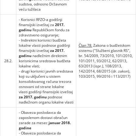
sudstva, odnosno Državnom
veću tužilaca
- Korisnici RFZO-a godišnji
finansijski izveštaj za
2017.
godinu
Republičkom fondu za
zdravstveno osiguranje;
- Indirektni korisnici budžeta
lokalne vlasti podnose godišnji
Član 78.
Zakona o budžetskom
finansijski izveštaj
za 2017.
sistemu ("Službeni glasnik RS",
godinu
nadležnim direktnim
br. 54/2009, 73/2010, 101/2010,
28.2.
korisnicima sredstava budžeta
101/2011, 93/2012, 62/2013,
lokalne vlati;
63/2013 (ispr.), 108/2013,
- drugi korisnici javnih sredstava
142/2014, 68/2015 (dr. zakon),
koji su uključeni u sistem
103/2015, 99/2016 i 113/2017)
konsolidovanog računa trezora
osnovani od strane lokalne
vlasti godišnji finansijski izveštaj
za 2017. godinu
podnose
nadležnom organu lokalne vlasti
- Obaveza poslodavca da
zaposlenom dostavi obračun
zarade za mesec
januar 2018.
godine
- Obaveza poslodavca da