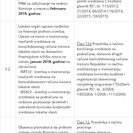
javnih sredstava ("Službeni
PRM za odlučivanje na sednici
glasnik RS", br. 113/2013,
Komisije u mesecu
februaru
21/2014, 66/2014,118/2014,
2018. godine
22/2015 i 59/2015)
Lokalni organ uprave nadležan
za finansije podnosi izveštaj
Upravi za trezor o investiranju
novčanih sredstava sa
Član 12d
Pravilnika o načinu
konsolidovanog računa trezora
korišćenja sredstava sa
lokalne vlasti na domaćem
podračuna, odnosno drugih
finansijskom tržištu novca za
računa konsolidovanog računa
mesec
januar 2018. godine
na
trezora Republike i o načinu
obrascima:
5.2.
izveštavanja o investiranju
- IKRTLV - Izveštaj o investiranju
sredstava korisnika budžeta i
novčanih sredstava na
organizacija obaveznog
konsolidovanom računu trezora
socijalnog osiguranja ("Službeni
lokalne vlasti
glasnik RS", br. 3/2004,
- IBSKLV - Izveštaj o investiranju
140/2004, 1/2006 i 111/2009)
sredstava sa podračuna za
redovno poslovanje direktnih i
indirektnih korisnika budžetskih
sredstava lokalne vlasti
Član 12.
Pravilnika o načinu
Obaveza poslodavca da prilikom
praćenja
isplate zarada Poreskoj upravi
izvršavanja obaveze