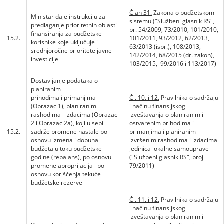
Član 31.
Zakona o budžetskom
Ministar daje instrukciju za
sistemu ("Službeni glasnik RS",
predlaganje prioritetnih oblasti
br. 54/2009, 73/2010, 101/2010,
finansiranja za budžetske
15.2.
101/2011, 93/2012, 62/2013,
korisnike koje uključuje i
63/2013 (ispr.), 108/2013,
srednjoročne prioritete javne
142/2014, 68/2015 (dr. zakon),
investicije
103/2015, 99/2016 i 113/2017)
Dostavljanje podataka o
planiranim
prihodima i primanjima
Čl. 10. i 12.
Pravilnika o sadržaju
(Obrazac 1), planiranim
i načinu finansijskog
rashodima i izdacima (Obrazac
izveštavanja o planiranim i
2 i Obrazac 2a), koji u sebi
ostvarenim prihodima i
15.2.
sadrže promene nastale po
primanjima i planiranim i
osnovu izmena i dopuna
izvršenim rashodima i izdacima
budžeta u toku budžetske
jedinica lokalne samouprave
godine (rebalans), po osnovu
("Službeni glasnik RS", broj
promene aproprijacija i po
79/2011)
osnovu korišćenja tekuće
budžetske rezerve
Čl. 11. i 12.
Pravilnika o sadržaju
i načinu finansijskog
izveštavanja o planiranim i