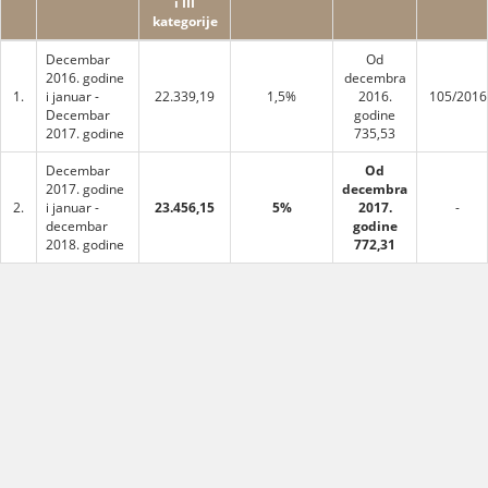
i III
kategorije
Decembar
Od
2016. godine
decembra
1.
i januar -
22.339,19
1,5%
2016.
105/2016
Decembar
godine
2017. godine
735,53
Decembar
Od
2017. godine
decembra
2.
i januar -
23.456,15
5%
2017.
-
decembar
godine
2018. godine
772,31