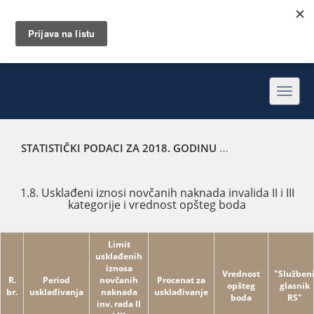
Toggl
navig
STATISTIČKI PODACI ZA 2018. GODINU
USKLAĐENI IZNOSI
1.8. Usklađeni iznosi novčanih naknada invalida II i III
kategorije i vrednost opšteg boda
Limit
usklađenih
iznosa
Vrednost
"Služben
R.
Period
novčanih
Procenat za
opšteg
glasnik
br.
usklađivanja
naknada
usklađivanje
boda
RS"
inv. rada II