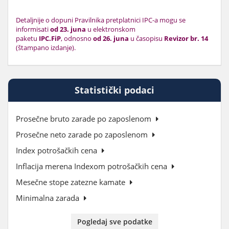
Detaljnije o dopuni Pravilnika pretplatnici IPC-a mogu se
informisati
od 23. juna
u elektronskom
paketu
IPC.FiP
, odnosno
od 26. juna
u časopisu
Revizor br. 14
(štampano izdanje).
Statistički podaci
Prosečne bruto zarade po zaposlenom
Prosečne neto zarade po zaposlenom
Index potrošačkih cena
Inflacija merena Indexom potrošačkih cena
Mesečne stope zatezne kamate
Minimalna zarada
Pogledaj sve podatke