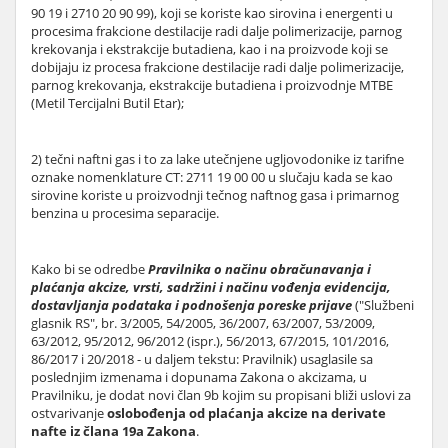
90 19 i 2710 20 90 99), koji se koriste kao sirovina i energenti u
procesima frakcione destilacije radi dalje polimerizacije, parnog
krekovanja i ekstrakcije butadiena, kao i na proizvode koji se
dobijaju iz procesa frakcione destilacije radi dalje polimerizacije,
parnog krekovanja, ekstrakcije butadiena i proizvodnje MTBE
(Metil Tercijalni Butil Etar);
2) tečni naftni gas i to za lake utečnjene ugljovodonike iz tarifne
oznake nomenklature CT: 2711 19 00 00 u slučaju kada se kao
sirovine koriste u proizvodnji tečnog naftnog gasa i primarnog
benzina u procesima separacije.
Kako bi se odredbe
Pravilnika o načinu obračunavanja i
plaćanja akcize, vrsti, sadržini i načinu vođenja evidencija,
dostavljanja podataka i podnošenja poreske prijave
("Službeni
glasnik RS", br. 3/2005, 54/2005, 36/2007, 63/2007, 53/2009,
63/2012, 95/2012, 96/2012 (ispr.), 56/2013, 67/2015, 101/2016,
86/2017 i 20/2018 - u daljem tekstu: Pravilnik) usaglasile sa
poslednjim izmenama i dopunama Zakona o akcizama, u
Pravilniku, je dodat novi član 9b kojim su propisani bliži uslovi za
ostvarivanje
oslobođenja od plaćanja akcize na derivate
nafte iz člana 19a Zakona
.