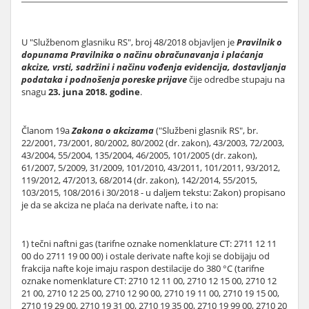
U "Službenom glasniku RS", broj 48/2018 objavljen je
Pravilnik o
dopunama Pravilnika o načinu obračunavanja i plaćanja
akcize, vrsti, sadržini i načinu vođenja evidencija, dostavljanja
podataka i podnošenja poreske prijave
čije odredbe stupaju na
snagu
23. juna 2018. godine
.
Članom 19a
Zakona o akcizama
("Službeni glasnik RS", br.
22/2001, 73/2001, 80/2002, 80/2002 (dr. zakon), 43/2003, 72/2003,
43/2004, 55/2004, 135/2004, 46/2005, 101/2005 (dr. zakon),
61/2007, 5/2009, 31/2009, 101/2010, 43/2011, 101/2011, 93/2012,
119/2012, 47/2013, 68/2014 (dr. zakon), 142/2014, 55/2015,
103/2015, 108/2016 i 30/2018 - u daljem tekstu: Zakon) propisano
je da se akciza ne plaća na derivate nafte, i to na:
1) tečni naftni gas (tarifne oznake nomenklature CT: 2711 12 11
00 do 2711 19 00 00) i ostale derivate nafte koji se dobijaju od
frakcija nafte koje imaju raspon destilacije do 380 °C (tarifne
oznake nomenklature CT: 2710 12 11 00, 2710 12 15 00, 2710 12
21 00, 2710 12 25 00, 2710 12 90 00, 2710 19 11 00, 2710 19 15 00,
2710 19 29 00, 2710 19 31 00, 2710 19 35 00, 2710 19 99 00, 2710 20