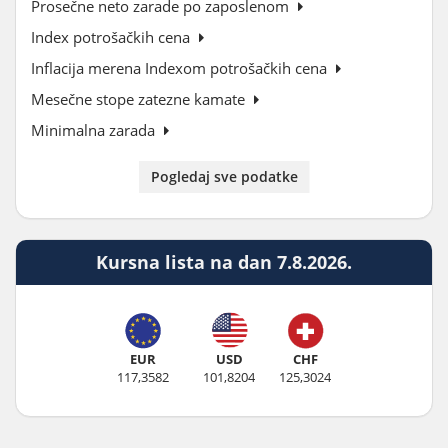
Prosečne neto zarade po zaposlenom
Index potrošačkih cena
Inflacija merena Indexom potrošačkih cena
Mesečne stope zatezne kamate
Minimalna zarada
Pogledaj sve podatke
Kursna lista na dan 7.8.2026.
EUR
USD
CHF
117,3582
101,8204
125,3024