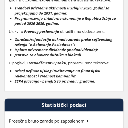
godine, u
Ekonomsko-privrednom delu
izdvajamo tekstove:
Trendovi privredne aktivnosti u Srbiji u 2026. godini sa
projekcijama do 2031. godine;
Programrazvoja cirkularne ekonomije u Republici Srbiji za
period 2026-2030. godine.
U okviru
Pravnog poslovanja
obradili smo sledeće teme:
Obračun/refundacija naknade zarade preko softverskog
rešenja "e-Bolovanje-Poslodavac";
Isplata privremene dividende (međudividenda);
Jemstvo za obaveze dužnika u blokadi.
U poglavlju
Menadžment u praksi
,
pripremili smo tekstove:
Uticaj nefinansijskog izveštavanja na finansijsku
relevantnost i vrednost kompanije;
SEPA plaćanja - benefiti za privredu i građane.
Statistički podaci
Prosečne bruto zarade po zaposlenom