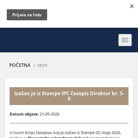
Toggl
navig
POČETNA
VESTI
Izašao je iz štampe IPC časopis Direktor br. 5-
6
Datum objave
: 21-05-2026
U ovom broju časopisa, koji je izašao iz štampe 20. maja 2026.