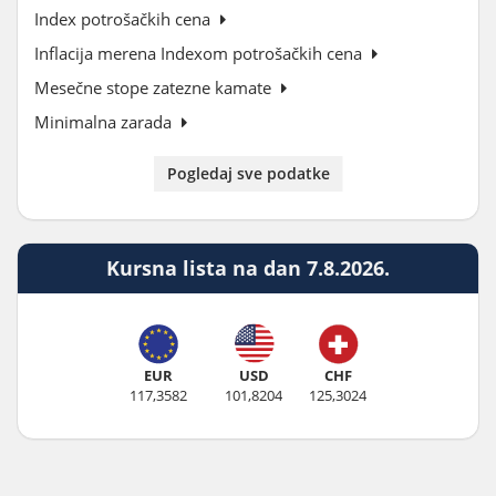
Index potrošačkih cena
Inflacija merena Indexom potrošačkih cena
Mesečne stope zatezne kamate
Minimalna zarada
Pogledaj sve podatke
Kursna lista na dan 7.8.2026.
EUR
USD
CHF
117,3582
101,8204
125,3024