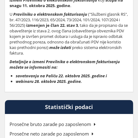
izmeni Pravilnika o elektronskom fakturisanju
koji
stupa na
snagu 11. oktobra 2025. godine
.
U
Pravilniku o elektronskom fakturisanju
("Službeni glasnik RS",
br. 47/2023, 116/2023, 65/2024, 73/2024, 101/2024, 107/2024 i
56/2025)
izmenjen je član 22. stav 3
, tako da je propisano da se
obaveštenje iz stava 2. ovog člana (obaveštenja obveznika PDV
kojem je izvršen promet dobara i usluga da je ispravio odbitak
prethodnog poreza, odnosno da obračunati PDV nije koristio
kao prethodni porez)
može izdati
preko sistema elektronskih
faktura.
Detaljnije o izmeni Pravilnika o elektronskom fakturisanju
možete se informasiti na:
savetovanju na Paliću 22. oktobra 2025. godine i
webinaru 28. oktobra 2025. godine.
Statistički podaci
Prosečne bruto zarade po zaposlenom
Prosečne neto zarade po zaposlenom