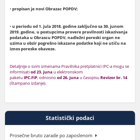
•
propisan je novi Obrazac POPDV;
•
u periodu od 1. jula 2018. godine zaključno sa 30. junom
2019. godine, u postupcima provere pravilnosti iskazivanja
podataka u Obrascu POPDV, nadležni poreski organ ne
uzima u obzir pogrešno iskazane podatke koji ne utiču na
iznos poreske obaveze.
Detaljnije o svim izmenama Pravilnika pretplatnici IPC-a mogu se
informisati
od 23. juna
u elektronskom
paketu
IPC.FiP
, odnosno
od 26. juna
u časopisu
Revizor br. 14
(štampano izdanje).
Statistički podaci
Prosečne bruto zarade po zaposlenom