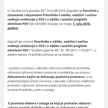
U "Službenom glasniku RS", broj 48/2018 objavljen je
Pravilnik o
izmenama i dopunama Pravilnika o obliku, sadržini i načinu
vođenja evidencije o PDV i o obliku i sadržini pregleda
obračuna PDV
čije odredbe stupaju na snagu
1. jula 2018.
godine
.
Najvažnije izmene
Pravilnika o obliku, sadržini i načinu
vođenja evidencije o PDV i o obliku i sadržini pregleda
obračuna PDV
("Službeni glasnik RS", br. 90/2017 i 119/2017 - u
daljem tekstu: Pravilnik) odnose se na sledeće:
• podaci o osnovici, naknadi, odnosno vrednosti prometa,
odnosno njihovoj izmeni unose se u evidenciju na osnovu
dokumenta kojim se dokazuje poslovna promena
, a ne
pretpostavljeni iznosi osnovice, naknade, odnosno vrednosti
prometa i njihovim izmenama kako je bilo predviđeno pre
izmene Pravilnika, osim u slučaju:
1) prometa dobara i usluga za koji je primalac dobara i
usluga poreski dužnik u skladu sa Zakonom i izmeni