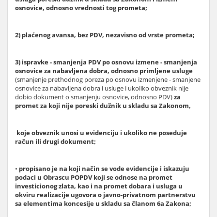
osnovice, odnosno vrednosti tog prometa;
2) plaćenog avansa, bez PDV, nezavisno od vrste prometa;
3) ispravke - smanjenja PDV po osnovu izmene - smanjenja
osnovice za nabavljena dobra, odnosno primljene usluge
(smanjenje prethodnog poreza po osnovu izmenjene - smanjene
osnovice za nabavljena dobra i usluge i ukoliko obveznik nije
dobio dokument o smanjenju osnovice, odnosno PDV)
za
promet za koji nije poreski dužnik u skladu sa Zakonom,
koje obveznik unosi u evidenciju i ukoliko ne poseduje
račun ili drugi dokument;
•
propisano je na koji način se vode evidencije i iskazuju
podaci u Obrascu POPDV koji se odnose na promet
investicionog zlata, kao i na promet dobara i usluga u
okviru realizacije ugovora o javno-privatnom partnerstvu
sa elementima koncesije u skladu sa članom 6a Zakona;