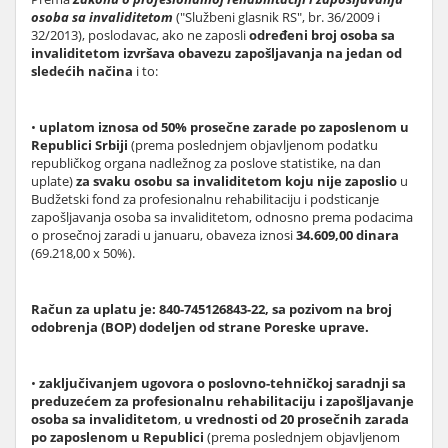
osoba sa invaliditetom
("Službeni glasnik RS", br. 36/2009 i
32/2013), poslodavac, ako ne zaposli
određeni broj osoba sa
invaliditetom izvršava obavezu zapošljavanja na jedan od
sledećih načina
i to:
•
uplatom iznosa od 50% prosečne zarade po zaposlenom u
Republici Srbiji
(prema poslednjem objavljenom podatku
republičkog organa nadležnog za poslove statistike, na dan
uplate)
za svaku osobu sa invaliditetom koju nije zaposlio
u
Budžetski fond za profesionalnu rehabilitaciju i podsticanje
zapošljavanja osoba sa invaliditetom, odnosno prema podacima
o prosečnoj zaradi u januaru, obaveza iznosi
34.609,00 dinara
(69.218,00 x 50%).
Račun za uplatu je: 840-745126843-22, sa pozivom na broj
odobrenja (BOP) dodeljen od strane Poreske uprave.
•
zaključivanjem ugovora o poslovno-tehničkoj saradnji sa
preduzećem za profesionalnu rehabilitaciju i zapošljavanje
osoba sa invaliditetom
,
u vrednosti od 20 prosečnih zarada
po zaposlenom u Republici
(prema poslednjem objavljenom