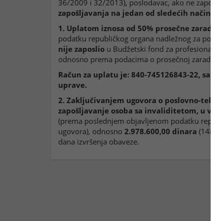
36/2009 i 32/2013), poslodavac, ako ne zaposl
zapošljavanja na jedan od sledećih načina
, 
1. Uplatom iznosa od 50% prosečne zarade p
podatku republičkog organa nadležnog za poslov
nije zaposlio
u Budžetski fond za profesionalnu 
odnosno prema podacima o prosečnoj zaradi u 
Račun za uplatu je: 840-745126843-22, sa p
uprave.
2. Zaključivanjem ugovora o poslovno-tehni
zapošljavanje osoba sa invaliditetom, u vre
(prema poslednjem objavljenom podatku republi
ugovora), odnosno
2.978.600,00 dinara
(148.9
dana izvršenja obaveze.