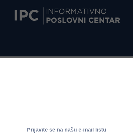
vanje osoba sa invaliditetom za jul 2025. godine
 zapošljavanju osoba sa invaliditetom
("Službeni glasnik RS", br.