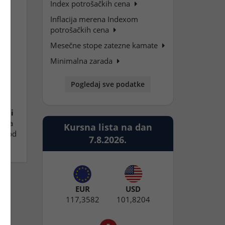
Index potrošačkih cena
Inflacija merena Indexom
nom
potrošačkih cena
oju
Mesečne stope zatezne kamate
Minimalna zarada
Pogledaj sve podatke
 i
biji
enja
Kursna lista na dan
ci od
7.8.2026.
EUR
USD
117,3582
101,8204