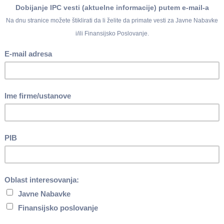
i
određeni broj osoba sa invaliditetom izvršava obavezu
i to:
o zaposlenom u Republici Srbiji
(prema poslednjem objavlje
e statistike, na dan uplate)
za svaku osobu sa invaliditetom k
rehabilitaciju i podsticanje zapošljavanja osoba sa invaliditetom,
maju, obaveza iznosi
74.465,00 dinara
(148.930,00 x 50%).
ozivom na broj odobrenja (BOP) dodeljen od strane Poreske
čkoj saradnji sa preduzećem za profesionalnu rehabilitaciju
dnosti od 20 prosečnih zarada po zaposlenom u Republici Sr
čkog organa nadležnog za poslove statistike u momentu zaključ
30,00 x 20) za jednu osobu sa invaliditetom za narednih 12 mese