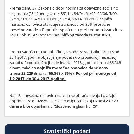
Prema članu 37. Zakona o doprinosima za obavezno socijalno
osiguranje ("Službeni glasnik RS", br. 84/04, 61/05, 62/06, 5/09,
52/11, 101/11, 47/13, 108/13, 57/14, 68/14 i 112/15), najniža
mesečna osnovica utvrđuje se u iznosu od 35% prosečne
mesečne zarade u Republici isplaćene u prethodnom kvartalu za
koji su objavljeni podaci Republičkog zavoda za statistiku.
Prema Saopštenju Republičkog zavoda za statistiku broj 15 od
25.1.2017. godine objavljen je podatak o prosečnoj mesečnoj
zaradi u Republici Srbiji za IV kvartal 2016. godine i iznosi 66.368
dinara, tako da
najniža mesečna osnovica doprinosa
iznosi
23.229 dinara
(66.368 x 35%). Period primene je
od
1.2.2017. do 30.4.2017. godine.
Najniža mesečna osnovica na koju se obračunavaju i plaćaju
doprinosi za obavezno socijalno osiguranje koja iznosi
23.229
dinara
biće objavljena u "Službenom glasniku RS".
Statistički podaci