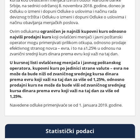
kursa kod ovlašćenih menjača Izvršni odbor Narodne banke
Srbije, na sednici održanoj 8. novembra 2018. godine, doneo je
Odluku o izmeni i dopuni Odluke o uslovima i načinu rada
deviznog tržišta i Odluku o izmeni i dopuni Odluke o uslovima i
načinu obavljanja menjačkih poslova.
Ovim odlukama
ograničen je najniži kupovni kurs odnosno
najviši prodajni kurs
koji ovlašćeni menjači i javni poštanski
operator mogu primenjivati prilikom otkupa, odnosno prodaje
efektivnog stranog novca – evra, i to na ±1,25% u odnosu na
zvanični srednji kurs dinara prema evru koji važi na taj dan.
U kursnoj listi ovlašćenog menjača i javnog poštanskog
operatora, kupovni kurs po jedinici strane valute – evra ne
može da bude niži od zvaničnog srednjeg kursa dinara
prema evru koji važi na taj dan za više od 1,25%, odnosno
prodajni kurs ne može da bude viši od zvaničnog srednjeg
kursa dinara prema evru koji važi na taj dan za više od
1,25%.
Navedene odluke primenjivaće se od 1. januara 2019. godine.
Statistički podaci