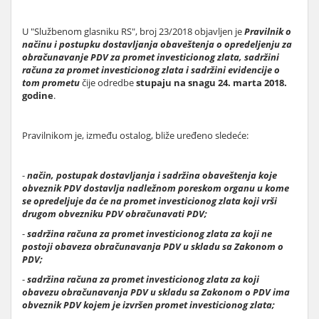
U "Službenom glasniku RS", broj 23/2018 objavljen je
Pravilnik o
načinu i postupku dostavljanja obaveštenja o opredeljenju za
obračunavanje PDV za promet investicionog zlata, sadržini
računa za promet investicionog zlata i sadržini evidencije o
tom prometu
čije odredbe
stupaju na snagu 24. marta 2018.
godine
.
Pravilnikom je, između ostalog, bliže uređeno sledeće:
-
način, postupak dostavljanja i sadržina obaveštenja koje
obveznik PDV dostavlja nadležnom poreskom organu u kome
se opredeljuje da će na promet investicionog zlata koji vrši
drugom obvezniku PDV obračunavati PDV;
-
sadržina računa za promet investicionog zlata za koji ne
postoji obaveza obračunavanja PDV u skladu sa Zakonom o
PDV;
-
sadržina računa za promet investicionog zlata za koji
obavezu obračunavanja PDV u skladu sa Zakonom o PDV ima
obveznik PDV kojem je izvršen promet investicionog zlata;