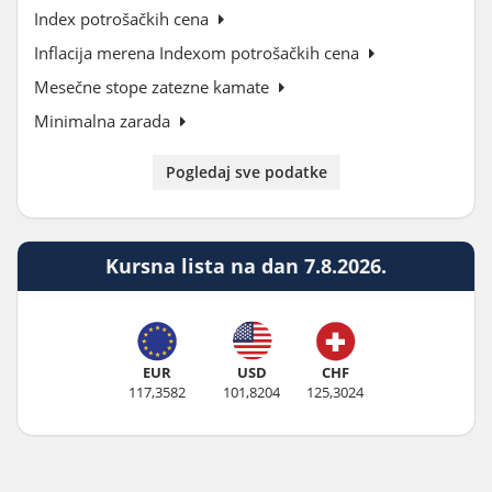
Index potrošačkih cena
Inflacija merena Indexom potrošačkih cena
Mesečne stope zatezne kamate
Minimalna zarada
Pogledaj sve podatke
Kursna lista na dan 7.8.2026.
EUR
USD
CHF
117,3582
101,8204
125,3024