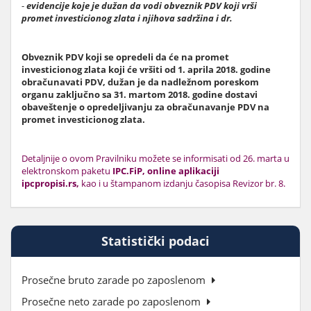
-
evidencije koje je dužan da vodi obveznik PDV koji vrši
promet investicionog zlata i njihova sadržina i dr.
Obveznik PDV koji se opredeli da će na promet
investicionog zlata koji će vršiti od 1. aprila 2018. godine
obračunavati PDV, dužan je da nadležnom poreskom
organu zaključno sa 31. martom 2018. godine dostavi
obaveštenje o opredeljivanju za obračunavanje PDV na
promet investicionog zlata.
Detaljnije o ovom Pravilniku možete se informisati od 26. marta u
elektronskom paketu
IPC.FiP,
online aplikaciji
ipcpropisi.rs,
kao i u štampanom izdanju časopisa Revizor br. 8.
Statistički podaci
Prosečne bruto zarade po zaposlenom
Prosečne neto zarade po zaposlenom