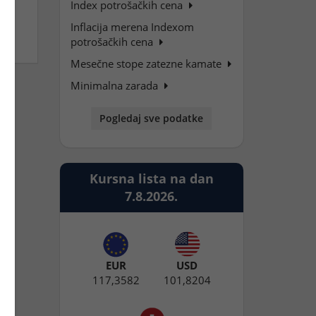
Index potrošačkih cena
Inflacija merena Indexom
potrošačkih cena
Mesečne stope zatezne kamate
Minimalna zarada
Pogledaj sve podatke
Kursna lista na dan
7.8.2026.
EUR
USD
117,3582
101,8204