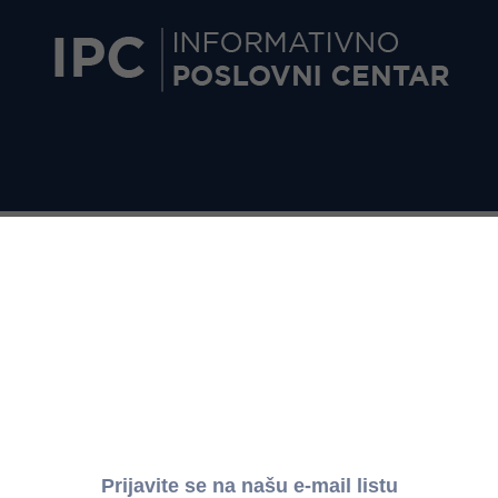
DIŠNJE OSNOVICE DOPRINOSA ZA OBAVEZNO SOCIJALNO
A 2017. GODINU (3.951.855 din.)