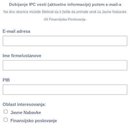
 godine objavljena je
najviša godišnja osnovica doprinosa za
u i iznosi 3.951.855 dinara.