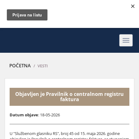
Toggl
navig
POČETNA
VESTI
Objavljen je Pravilnik o centralnom registru
faktura
Datum objave
: 18-05-2026
U "Službenom glasniku RS", broj 45 od 15. maja 2026. godine