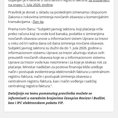
objavljen je Pravilnik o centralnom registru faktura,
sa stupanjem
na snagu 1. jula 2026. godine
.
Pravilnik je donet u skladu sa poslednjim izmenama i dopunom
Zakona o rokovima izmirenja novčanih obaveza u komercijalnim
transakcijama -
član 4a
.
Prema tom članu: "Subjekti javnog sektora, koji plaćanja vrše
preko računa koji se vode kod banaka, podatke o izmirenjima
novčanih obaveza unose u informacioni sistem Uprave za trezor
u roku od tri radna dana od dana izmirenja novčane obaveze.
Subjekti javnog sektora su dužni da do 1. jula 2026. godine u
informacionom sistemu Uprave za trezor ažuriraju status svih
preuzetih novčanih obaveza koje se u informacionom sistemu
Uprave za trezor vode kao neizmirene i za koje je istekao rok za
plaćanje. Ministar nadležan za poslove finansija bliže uređuje
način i postupak evidentiranja elektronskih faktura u centralnom
registru faktura, način i postupak izmirenja obaveza u
centralnom registru faktura, kao i način vođenja i sadržaj
centralnog registra faktura.".
Detaljnije na temu pomenutog pravilnika možete se
informisati u narednim brojevima časopisa Revizor i Budžet,
kao i IPC elektronskom paketu FiP.