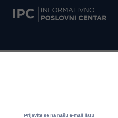
ETANJU POTROŠAČKIH CENA U MARTU 2017. godine