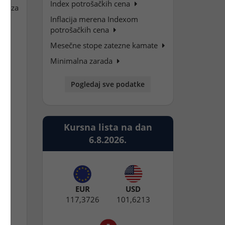
Index potrošačkih cena
iše za
%,
Inflacija merena Indexom
potrošačkih cena
Mesečne stope zatezne kamate
Minimalna zarada
Pogledaj sve podatke
Kursna lista na dan
6.8.2026.
EUR
USD
117,3726
101,6213