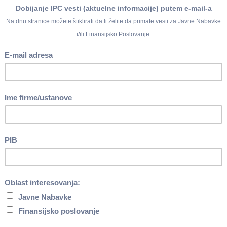
u 2017. godine, u odnosu na februar 2017. godine, u proseku su v
 poređenju sa istim mesecom prethodne godine, povećane su 3,6
e povećane 2,4%.
. - februar 2017.)
zabeležen je rast cena u iznosu od 0,2%,
. - mart 2016.)
inflacija iznosi 3,6%.
embar 2016.)
inflacija iznosi 2,4%.
i
u martu 2017. godine u odnosu na februar 2017. godine iznosi