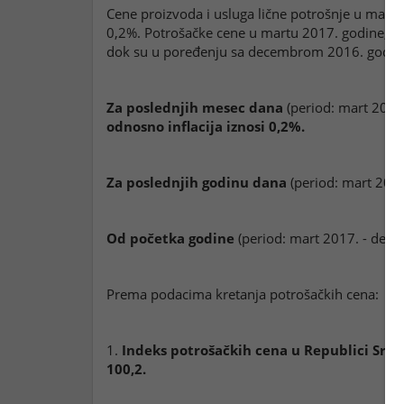
Cene proizvoda i usluga lične potrošnje u mart
0,2%. Potrošačke cene u martu 2017. godine, u
dok su u poređenju sa decembrom 2016. godin
Za poslednjih mesec dana
(period: mart 2017
odnosno inflacija iznosi 0,2%.
Za poslednjih godinu dana
(period: mart 2017
Od početka godine
(period: mart 2017. - dec
Prema podacima kretanja potrošačkih cena:
1.
Indeks potrošačkih cena u Republici Srbij
100,2.