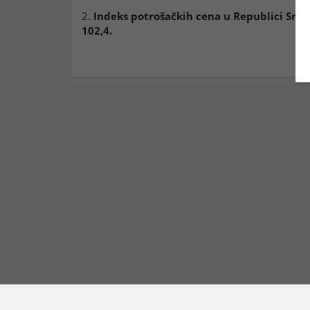
2.
Indeks potrošačkih cena u Republici Srbij
102,4.
KONTAKTIRAJTE NAS