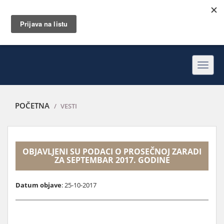
Toggl
navig
POČETNA
VESTI
OBJAVLJENI SU PODACI O PROSEČNOJ ZARADI
ZA SEPTEMBAR 2017. GODINE
Datum objave
: 25-10-2017