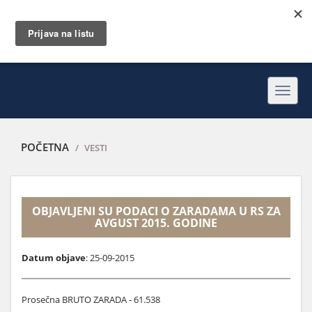
Toggl
navig
POČETNA
VESTI
OBJAVLJENI SU PODACI O ZARADAMA U RS ZA
AVGUST 2015. GODINE
Datum objave
: 25-09-2015
Prosečna BRUTO ZARADA - 61.538