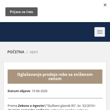
Toggl
navig
POČETNA
VESTI
Oglašavanje prodaje robe sa sniženom
cenom
Datum objave
: 15-06-2026
Prema
Zakonu o trgovini
("Službeni glasnik RS", br. 52/2019 i