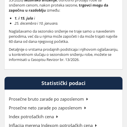
35/2026)
sezonsko sniženje
, odnosno prodaju robe sa
sniženom cenom, nakon proteka sezone,
trgovci mogu da
započnu u razdoblju
između:
1. i 15. jula
i
25. decembra i 10. januara.
Naglašavamo da sezonsko sniženje ne traje samo u navedenim
periodima, već da u njima može započeti i da može trajati najviše
60 dana od dana njegovog početka.
Detaljnije o vrstama prodajnih podsticaja i njihovom oglašavanju,
u konkretnom slučaju o sezonskom sniženju robe, možete se
informisati u časopisu Revizor br. 13/2026.
Statistički podaci
Prosečne bruto zarade po zaposlenom
Prosečne neto zarade po zaposlenom
Index potrošačkih cena
Inflacija merena Indexom potrošačkih cena