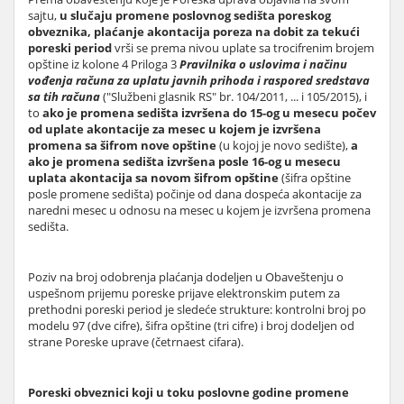
sajtu,
u slučaju promene poslovnog sedišta poreskog
obveznika, plaćanje akontacija poreza na dobit za tekući
poreski period
vrši se prema nivou uplate sa trocifrenim brojem
opštine iz kolone 4 Priloga 3
Pravilnika o uslovima i načinu
vođenja računa za uplatu javnih prihoda i raspored sredstava
sa tih računa
("Službeni glasnik RS" br. 104/2011, ... i 105/2015), i
to
ako je promena sedišta izvršena do 15-og u mesecu počev
od uplate akontacije za mesec u kojem je izvršena
promena sa šifrom nove opštine
(u kojoj je novo sedište),
a
ako je promena sedišta izvršena posle 16-og u mesecu
uplata akontacija sa novom šifrom opštine
(šifra opštine
posle promene sedišta) počinje od dana dospeća akontacije za
naredni mesec u odnosu na mesec u kojem je izvršena promena
sedišta.
Poziv na broj odobrenja plaćanja dodeljen u Obaveštenju o
uspešnom prijemu poreske prijave elektronskim putem za
prethodni poreski period je sledeće strukture: kontrolni broj po
modelu 97 (dve cifre), šifra opštine (tri cifre) i broj dodeljen od
strane Poreske uprave (četrnaest cifara).
Poreski obveznici koji u toku poslovne godine promene