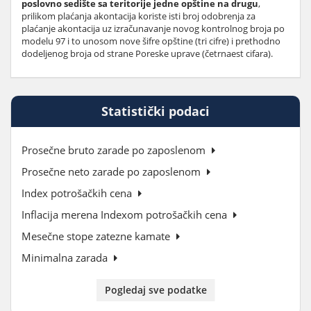
poslovno sedište sa teritorije jedne opštine na drugu
,
prilikom plaćanja akontacija koriste isti broj odobrenja za
plaćanje akontacija uz izračunavanje novog kontrolnog broja po
modelu 97 i to unosom nove šifre opštine (tri cifre) i prethodno
dodeljenog broja od strane Poreske uprave (četrnaest cifara).
Statistički podaci
Prosečne bruto zarade po zaposlenom
Prosečne neto zarade po zaposlenom
Index potrošačkih cena
Inflacija merena Indexom potrošačkih cena
Mesečne stope zatezne kamate
Minimalna zarada
Pogledaj sve podatke