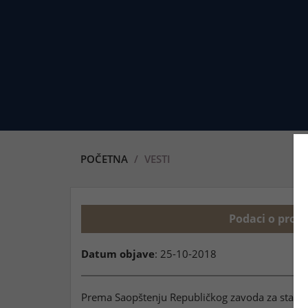
POČETNA
VESTI
Podaci o prose
Datum objave
: 25-10-2018
Prema Saopštenju Republičkog zavoda za statist