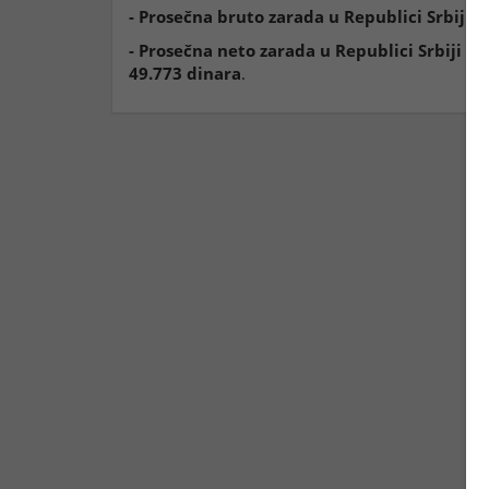
- Prosečna bruto zarada u Republici Srbiji
, 
- Prosečna neto zarada u Republici Srbiji
(be
49.773 dinara
.