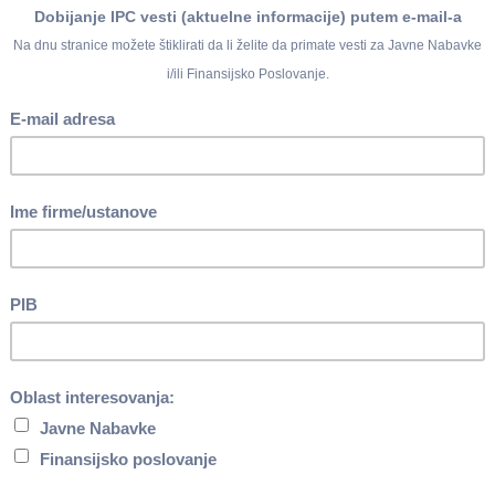
koja je isplaćena u
avgustu 2018. godine
iznosi
68.831 dinara
.
z poreza i doprinosa) koja je isplaćena u
avgustu 2018. godine
i