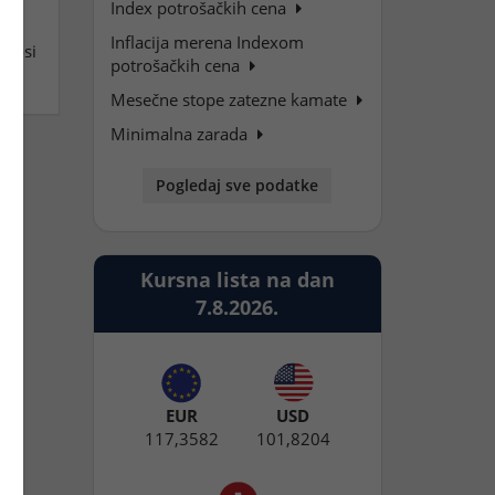
Index potrošačkih cena
Inflacija merena Indexom
znosi
potrošačkih cena
Mesečne stope zatezne kamate
Minimalna zarada
Pogledaj sve podatke
Kursna lista na dan
7.8.2026.
EUR
USD
117,3582
101,8204