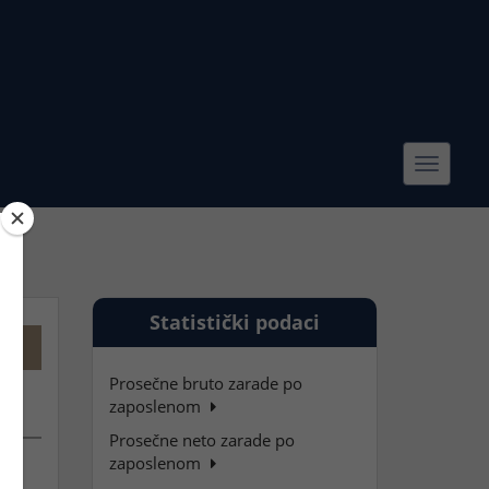
Toggle
navigat
Statistički podaci
Prosečne bruto zarade po
zaposlenom
Prosečne neto zarade po
zaposlenom