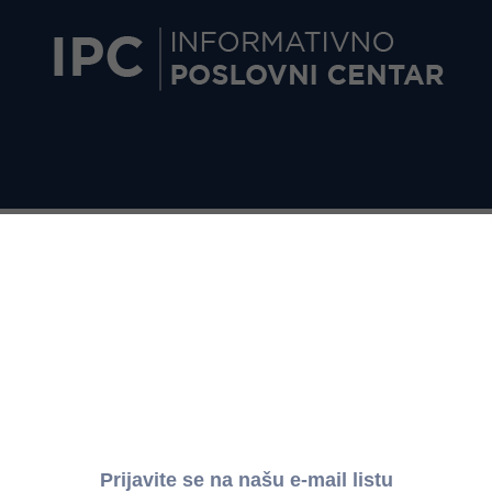
čnoj zaradi za avgust 2018. godine
iku broj 285 od 25. oktobra 2018. godine: