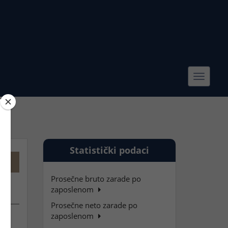
Toggle
navigat
Statistički podaci
Prosečne bruto zarade po
zaposlenom
Prosečne neto zarade po
zaposlenom