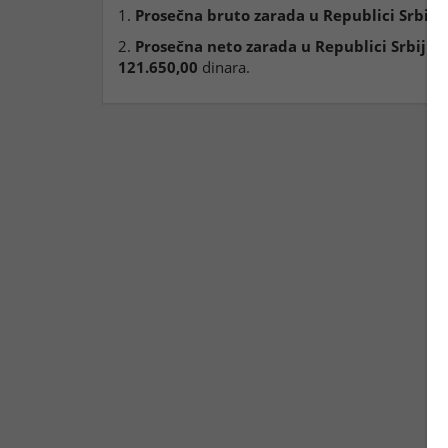
1.
Prosečna bruto zarada u Republici Srbiji
,
2.
Prosečna neto zarada u Republici Srbiji
(b
121.650,00
dinara.