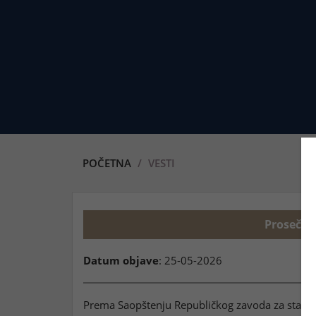
POČETNA
VESTI
Prosečna
Datum objave
: 25-05-2026
Prema Saopštenju Republičkog zavoda za statist