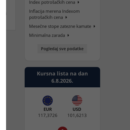
Index potrošačkih cena
Inflacija merena Indexom
nosi
potrošačkih cena
Mesečne stope zatezne kamate
Minimalna zarada
Pogledaj sve podatke
Kursna lista na dan
6.8.2026.
EUR
USD
117,3726
101,6213