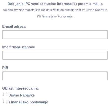
 koja je isplaćena u martu 2026. godine iznosi
167.263,00
dinara.
ez poreza i doprinosa), koja je isplaćena u martu 2026. godine iz