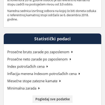
8.novembra 2018. godine odlučio je da referentnu kamatnu
stopu zadrži na postojećem nivou od 3,0 odsto.
Naredna sednica Izvršnog odbora na kojoj će biti doneta odluka
o referentnoj kamatnoj stopi održaće se 6. decembra 2018.
godine.
Statistički podaci
Prosečne bruto zarade po zaposlenom
Prosečne neto zarade po zaposlenom
Index potrošačkih cena
Inflacija merena Indexom potrošačkih cena
Mesečne stope zatezne kamate
Minimalna zarada
Pogledaj sve podatke