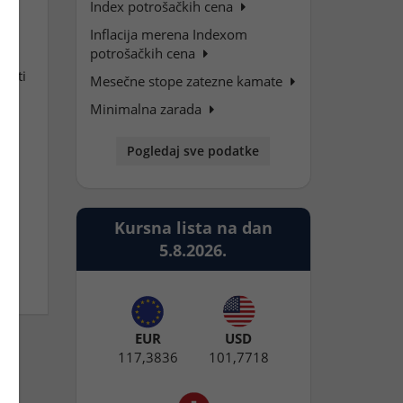
i
Index potrošačkih cena
Inflacija merena Indexom
potrošačkih cena
oneti
Mesečne stope zatezne kamate
l
Minimalna zarada
Pogledaj sve podatke
Kursna lista na dan
5.8.2026.
EUR
USD
117,3836
101,7718