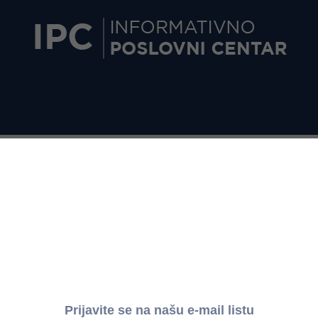
ĐENJE STRATEGIJE RAZVOJA JAVNIH NABAVKI U REPUBLIC
RBIJI ZA 2018. GODINU