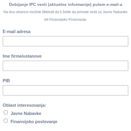
vog zakona o javnim nabavkama i donošenje ovog zakona je drug
o Nacrtu zakona o javno privatnom partnerstvu i koncesijama i d
 sprovođenje novog zakona o javnim nabavkama je četvrti kvarta
osti (unapređenje regulatornog okvira, jačanje institucijalnog
tema javnih nabavki i suzbijanje neregularnosti javnih nabavki) u
gijom za period do kraja 2018. godine kao i rokovi u kojima će biti
k 2/2018