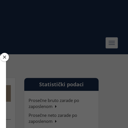
Toggle
navigat
Statistički podaci
I
Prosečne bruto zarade po
zaposlenom
Prosečne neto zarade po
zaposlenom