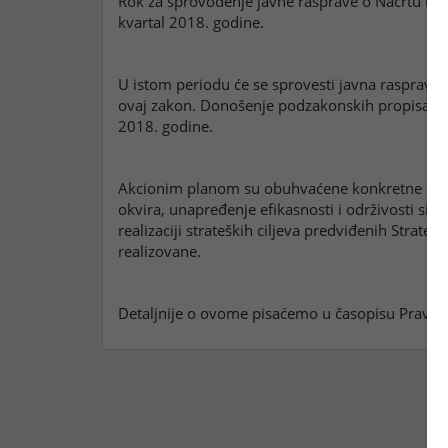
Rok za sprovođenje javne rasprave o Nacrtu no
kvartal 2018. godine.
U istom periodu će se sprovesti javna rasprave 
ovaj zakon. Donošenje podzakonskih propisa za
2018. godine.
Akcionim planom su obuhvaćene konkretne aktivn
okvira, unapređenje efikasnosti i održivosti sis
realizaciji strateških ciljeva predviđenih Strate
realizovane.
Detaljnije o ovome pisaćemo u časopisu Pravni