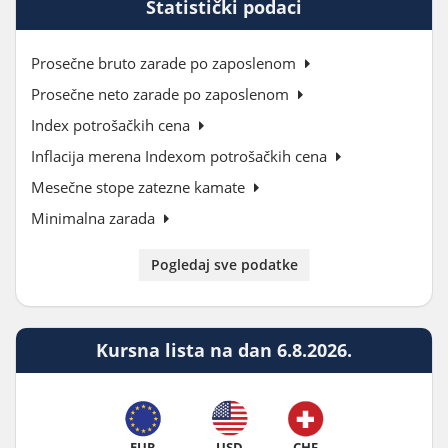
Statistički podaci
Prosečne bruto zarade po zaposlenom
Prosečne neto zarade po zaposlenom
Index potrošačkih cena
Inflacija merena Indexom potrošačkih cena
Mesečne stope zatezne kamate
Minimalna zarada
Pogledaj sve podatke
Kursna lista na dan 6.8.2026.
EUR
USD
CHF