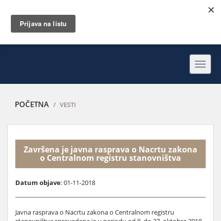
Toggl
navig
POČETNA
VESTI
Završena je javna rasprava o Nacrtu zakona
o Centralnom registru stanovništva
Datum objave
: 01-11-2018
Javna rasprava o Nacrtu zakona o Centralnom registru