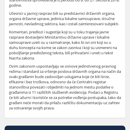
stanovništva sprovedena je u periodu od 8. do 27. oktobra 2018.
godine.
Učesnici u javnoj raspravi bili su predstavnici državnih organa,
organa državne uprave, jedinica lokalne samouprave, stručne
javnosti, nevladinog sektora, kao i ostali zainteresovani subjekti.
Komentari, predlozi i sugestije koji su u toku trajanja javne
rasprave dostavljeni Ministarstvu državne uprave i lokalne
samouprave uzeti su u razmatranje, kako bi svi oni koji su u
duhu koncepta na kome se zakon zasniva i koji su usmereni na
poboljšanje predloženog teksta, bili prihvaćeni i uneti u tekst
Nacrta zakona.
Ovim zakonom uspostavljaju se osnove jedinstvenog pravnog
režima i standard za vršenje poslova državnih organa na način da
svaki građanin bude zadovoljan uslugama koje će biti brze,
efikasne i bez troškova, odnosno da će Centralni registar
stanovištva povezati i objediniti na jednom mestu podatke o
građanima iz 11 različitih službenih evidencija. Podaci u Registru
će biti ažurni i koristiće se za potrebe vođenja postupaka, tako da
građani neće morati da prilažu različitu dokumentaciju uz zahtev
za ostvarenje svojih prava.